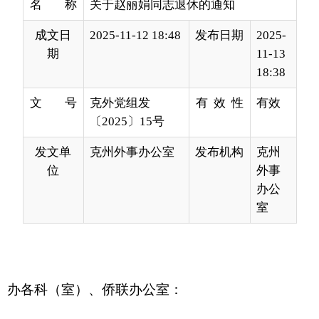
18:38
文 号
克外党组发
有 效 性
有效
〔2025〕15号
发文单
克州外事办公室
发布机构
克州
位
外事
办公
室
办各科（室）、侨联办公室：
赵丽娟，女，汉族，1974年9月生（51岁），
河南新野人，2012年7月入党，1993年8月参加工
作，新疆大学在职本科学历（2003年7月新疆大学
英语专业毕业），现任克州人民政府外事办公室边
界管理科科长、一级主任科员。