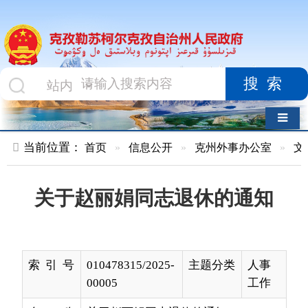
搜索
导航切换
当前位置：
首页
»
信息公开
»
克州外事办公室
»
文件
»
正文
关于赵丽娟同志退休的通知
索 引 号
010478315/2025-
主题分类
人事
00005
工作
名 称
关于赵丽娟同志退休的通知
成文日
2025-11-12 18:48
发布日期
2025-
期
11-13