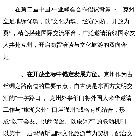
赴。
一、在开放坐标中锚定发展方位。
克州作为古
丝绸之路南道的重要节点，自古便是东西方文明交
汇的“十字路口”。克州外事部门将外国人来华邀请
工作与“旅游兴州”“口岸强州”战略有机结合，形
成“以节会友、以商促旅、以旅兴产”的联动机制。
以第十一届玛纳斯国际文化旅游节为契机，配合文
旅、商务部门全力构建“史诗为魂、山水为体、文旅
为翼”的立体展示体系，通过“1 8 N”活动矩阵，吸
引吉尔吉斯斯坦政府各界代表嘉宾共襄盛举。
二、在文明互鉴中厚植合作根基。
此类活动不
仅是文化的盛宴，更是经贸合作的舞台，为克州与
中亚国家的产业对接提供了“面对面”的机遇。在玛
纳斯国际文化旅游节期间，克州外事部门聚焦依托