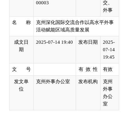
活动赋能区域高质量发展
成文日
2025-07-14 19:40
发布日期
2025-
期
07-14
19:45
文 号
有 效 性
有效
发文单
克州外事办公室
发布机构
克州
位
外事
办公
室
在第二届中国-中亚峰会合作倡议背景下，克州
立足地缘优势，以“文化为魂、经贸为桥、开放为
翼”，精心搭建国际交流平台，广泛邀请沿线国家友
人共赴克州，开启商贸洽谈与文化旅游的双向奔