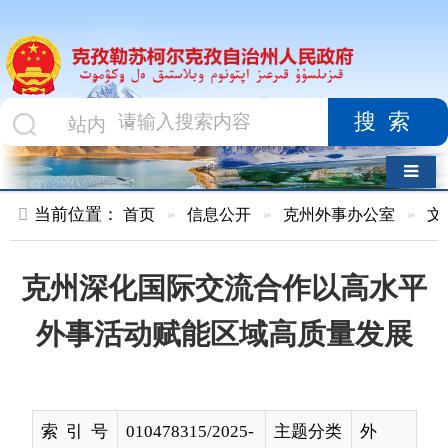
搜索
导航切换
当前位置：
首页
»
信息公开
»
克州外事办公室
»
文件
»
正文
克州深化国际交流合作以高水平
外事活动赋能区域高质量发展
索 引 号
010478315/2025-
主题分类
外
00003
交、
外事
名 称
克州深化国际交流合作以高水平外事