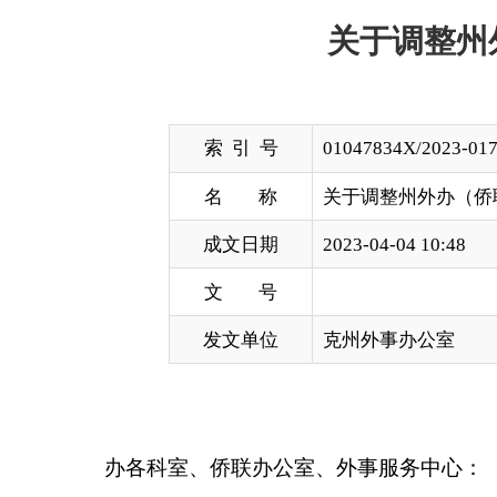
索 引 号
01047834X/2023-01746
名 称
关于调整州外办（侨联）党组领
成文日期
2023-04-04 10:48
文 号
发文单位
克州外事办公室
办各科室、侨联办公室、外事服务中心：
根据工作需要，2023年4月4日，经外办（侨
苟太阳（办党组书记、副主任）：
负责办（侨联）党组全盘工作。重点抓好党建、