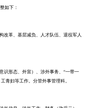
外事务、“一带一
外事管理科。
、财务（政采云）、
部作风、扫黑除恶、
络安全）、学习教