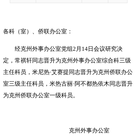
定，
常祺轩
同志
晋升
为克州外事办公室综合科三级
主任科员，
米尼热
·
艾赛提
同志
晋升
为克州侨联办公
室三级主任科员，
米热古丽
·
阿不都热依木
同志
晋升
为克州侨联办公室一级科员。
克州外事办公室
2023
年
3
月
3
日
（此件公开发布）
分享: