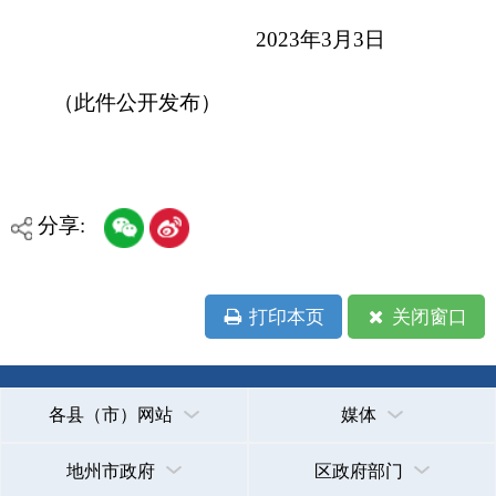
打印本页
关闭窗口
各县（市）网站
媒体
地州市政府
区政府部门
省区市政府
国家部委局
主办：克孜勒苏柯尔克孜自治州人民政府办公室
承办：克孜勒苏柯尔克孜自治州政务公开信息中心
新公网安备65300102000007号
新ICP备2022000247号
政府网站标识码：6530000002
法律声明
关于我们