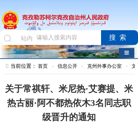
搜索
导航切换
当前位置：
首页
»
信息公开
»
克州外事办公室
»
文件
»
正文
关于常祺轩、米尼热·艾赛提、米
热古丽·阿不都热依木3名同志职
级晋升的通知
索 引 号
01047834X/2023-
主题分类
人事
01086
工作