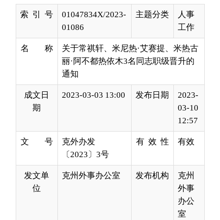
名 称
关于常祺轩、米尼热·艾赛提、米热古
丽·阿不都热依木3名同志职级晋升的
通知
成文日
2023-03-03 13:00
发布日期
2023-
期
03-10
12:57
文 号
克外办发
有 效 性
有效
〔2023〕3号
发文单
克州外事办公室
发布机构
克州
位
外事
办公
室
各科（室）、侨联办公室：
经
克州外事办公室
党组
2
月
14
日会议
研究决