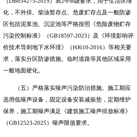
油发电机维修产生的废机油（HW08类，危废代
码：900-249-08），桶装收集。以上危险废物分类
暂存于危废贮存点，定期交由有危废处置资质和能
力单位处置。危废贮存应按照《危险废物贮存污染
控制标准》（GB8599-2023）规定处置和管理，并
按《危险废物管理计划和管理台账制定技术导则》
中相关要求，及时在线填报危险废物管理计划，规
范建立并运行危废台账，在线办理电子转移联单。
（七）强化环境风险防范和应急措施。加强项
目规范化管理。项目设置专门的环保管理工作机
构，配备专职管理人员，制定各项环保规章制度，
加强风险管理，落实项目风险防范制度和措施，针
对该项目可能产生的风险，建设方应严格执行《报
告表》中各项风险事故防范、减缓措施，杜绝环境