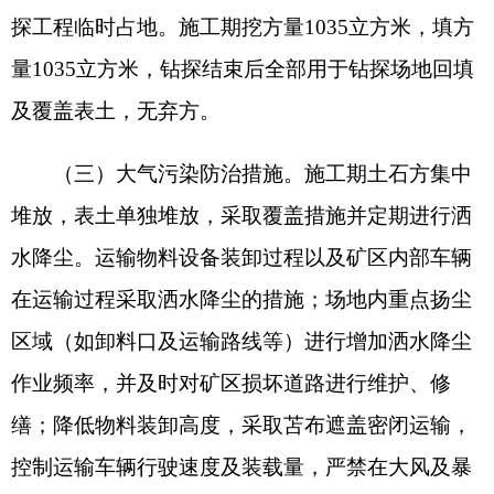
《大气污染物综合排放标准》（GB16297-1996）表
2中无组织排放监控浓度限值。
（四）严格落实水污染防治措施。施工期钻探
废水经防渗沉淀池收集后循环利用，不外排；生活
污水排至化粪池，经地埋式一体化污水处理设施处
理，出水满足《农村生活污水处理排放标准》
（DB654275-2019）表2中B级要求，用于生活区绿
化，不外排。柴油暂存点、危废贮存点及一般防渗
区包括泥浆池、沉淀池等严格按照《危险废物贮存
污染控制标准》（GB18597-2023）及《环境影响评
价技术导则地下水环境》（HJ610-2016）等相关要
求，落实分区防渗措施。临时道路等其他区域采用
一般地面硬化。