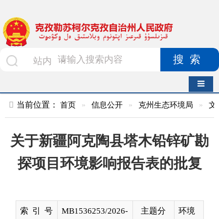
搜索
导航切换
当前位置：
首页
»
信息公开
»
克州生态环境局
»
文件
»
正文
关于新疆阿克陶县塔木铅锌矿勘
探项目环境影响报告表的批复
索 引 号
MB1536253/2026-
主题分
环境
00203
类
监
测、
保护
与治