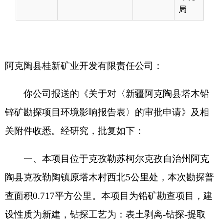
你公司报送的《关于对〈新疆阿克陶县塔木铅
锌矿勘探项目环境影响报告表〉的审批申请》及相
关附件收悉。经研究，批复如下：
一、本项目位于克孜勒苏柯尔克孜自治州阿克
陶县克孜勒陶镇原塔木村西北5公里处，本次勘探普
查面积0.717平方公里。本项目为铅矿勘查项目，建
设性质为新建，钻探工艺为：表土剥离-钻探-提取
岩芯-封孔-场地清理。本项目勘探工作主要针对Ⅰ号
铅锌矿化带Ⅰ、MK2、MK3号矿体及Ⅱ号铅锌矿化带
Ⅱ、MK6号矿体，勘探范围GPS控制点测量3点、钻
探井场30座。
本项目不新建施工便道；钻探用水由水车从生
活区拉运；用电由自备柴油发电机提供；冬季不进