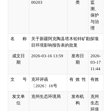
理
名 称
关于新疆阿克陶县塔木铅锌矿勘探项
目环境影响报告表的批复
成文日
2026-03-16 13:59
发布日
2026-
期
期
03-17
11:44
文 号
克环评函
有 效 性
有效
〔2026〕16号
发文单
克州生态环境局
发布机
克州
位
构
生态
环境
局
阿克陶县桂新矿业开发有限责任公司：