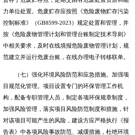
影响评价文件应当报我局重新审核。
五、克州生态环境局阿克陶县分局要履行属地
监管职责，加强建设项目事中事后监管，按照《关
于进一步完善建设项目环境保护“三同时”及竣工环
境保护自主验收监管工作机制的意见》（环执法
〔2021〕70号）要求，加强对建设项目环境保
护“三同时”及自主验收监管。
六、你公司应在收到本批复后10个工作日内，
将批准后的《报告表》送至克州生态环境局阿克陶
县分局。并按规定接受各级生态环境主管部门的监
督检查。
克州生态环境局
2026年3月16日