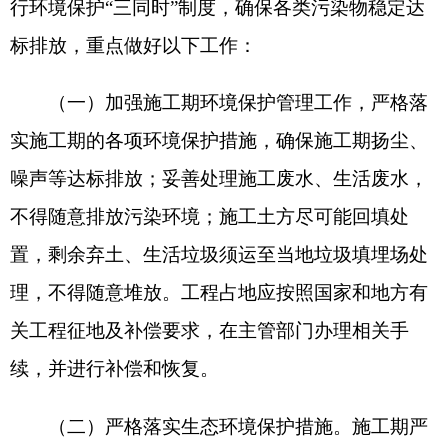
格控制施工范围，加强施工人员宣传教育；保护植
被、野生动物和土壤资源，减轻人为扰动，降低对
生态环境的影响；施工机械和运输工具应在规划的
道路上行驶，合理规划线路，防止乱轧乱碾；优化
施工布局，精心组织管理，避免雨季施工，减少土
石方开挖，并及时清除多余土方；施工结束后临时
施工区需平整恢复，清理建筑垃圾，平整临时堆
场，恢复临时道路至原功能。勘探结束后清除勘探
过程中遗留的一切生活垃圾，交由环卫部门统一处
理；勘探区的生态恢复与周围景观基本相协调，与
原生地形、地貌基本一致，选用当地草种进行土地
植被恢复。本项目占地面积约6900平方米，均为钻
探工程临时占地。施工期挖方量1035立方米，填方
量1035立方米，钻探结束后全部用于钻探场地回填