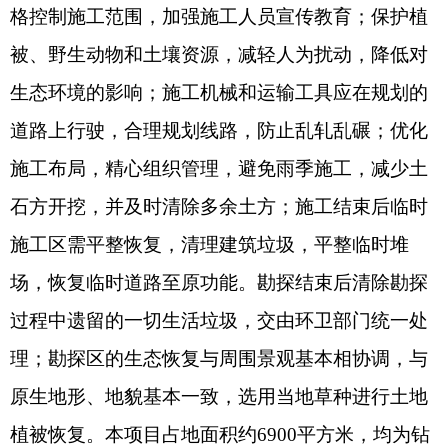
及覆盖表土，无弃方。
（三）大气污染防治措施。施工期土石方集中
堆放，表土单独堆放，采取覆盖措施并定期进行洒
水降尘。运输物料设备装卸过程以及矿区内部车辆
在运输过程采取洒水降尘的措施；场地内重点扬尘
区域（如卸料口及运输路线等）进行增加洒水降尘
作业频率，并及时对矿区损坏道路进行维护、修
缮；降低物料装卸高度，采取苫布遮盖密闭运输，
控制运输车辆行驶速度及装载量，严禁在大风及暴
雨天气进行物料采装、运输等作业；钻探作业通过
采取湿式钻进作业、裸露场地适时洒水降尘，物料
运输、堆放加盖篷布，使用达标柴油，定期对柴油
发电机等设备进行保养维护等，减缓施工废气对项
目区域大气环境的影响。颗粒物无组织排放满足