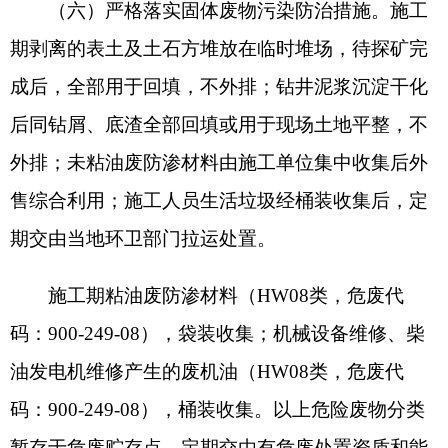
风险事故发生。建设方应编制突发环境事件应急预
案，落实各项应急物资，并加强日常的环境应急演
练，将风险的可能性和危害性降低到最小程度。污
染物排放口（源）设立环保警示标志。
四、你公司应严格落实生态环境保护的主体责
任，明确职责和制度，加强生态环境管理，推进各
项生态环境保护措施落实。工程实施必须严格执行
环境保护设施与主体工程同时设计、同时施工、同
时投产使用的环境保护“三同时”制度，并按规定开
展竣工环境保护验收，验收合格后，方可正式投入
使用。如项目发生重大变动，环评文件须报有审批
权限的生态环境主管部门重新审批。自环评批复文
件批准之日起满5年，工程方决定开工建设的，环境