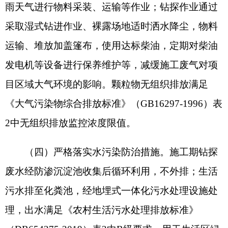
（五）严格落实噪声污染防治措施。施工期应
选用低噪声设备，固定设备安装减振垫，定期维护
保养，施工期噪声满足《建筑施工噪声排放标准》
（GB12523-2025）噪声限值要求。
（六）严格落实固体废物污染防治措施。施工
期剥离的表土及土石方堆放在临时堆场，待探矿完
成后，全部用于回填，不外排；钻井泥浆沉淀干化
后同钻屑、底渣全部回填或用于现场土地平整，不
外排；未粘油废防渗材料由施工单位集中收集后外
售综合利用；施工人员生活垃圾经桶装收集后，定
期交由当地环卫部门拉运处置。
施工期粘油废防渗材料（HW08类，危废代
码：900-249-08），袋装收集；机械设备维修、柴