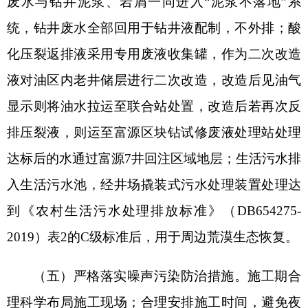
用，完井后拉运至下一口井再利用；膨润土体系钻
井岩屑排入防渗岩屑池干化，用于井场平整；聚磺
体系钻井岩屑使用无害化处理装置进行就地无害化
处理，综合利用。施工期固体废物满足《油气田钻
井固体废物综合利用污染控制要求》(DB65/T3997-
2017)表1综合利用污染限值的要求。生活垃圾集中
收集，定期送至阿图什市生活垃圾填埋场处理。
油基泥浆储存于泥浆罐中，全部回用于油基泥
浆钻井液配置，油基岩屑先进行离心减量，分离出
的油基泥浆经处理后回用于油基泥浆钻井液的配
置，油基岩屑经井场设置的1台TDU-II型撬装化油
基岩屑热解析处理装置处置后委托有资质的第三方
环保站进行拉运、处置，油基体系废弃钻井泥浆及
岩屑（HW08072-001-08）满足《油气田钻井固体