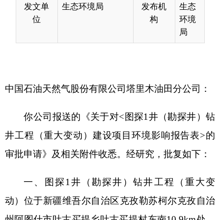
中国石油天然气股份有限公司塔里木油田分公司：
你公司报送的《关于对<图探1井（勘探井）钻
井工程（重大变动）建设项目环境影响报告表>的
审批申请》及相关附件收悉。经研究，批复如下：
一、图探1井（勘探井）钻井工程（重大变
动）位于新疆维吾尔自治区克孜勒苏柯尔克孜自治
州阿图什市吐古买提乡吐古买提村东南10.9km处。
本项目建设性质为新建。施工临时占地面积共
18590m2。
2024年12月31日，我局对项目予以批复，出具
了《关于图探1井（勘探井）钻井工程环境影响报告
表的批复》（克环评函〔2024〕123号）。工程目
前正在进行钻井作业，钻井深度5267m，项目在实