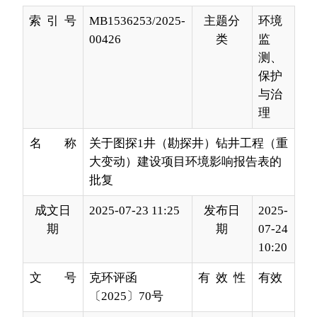
保护
与治
理
名 称
关于图探1井（勘探井）钻井工程（重
大变动）建设项目环境影响报告表的
批复
成文日
2025-07-23 11:25
发布日
2025-
期
期
07-24
10:20
文 号
克环评函
有 效 性
有效
〔2025〕70号
发文单
生态环境局
发布机
生态
位
构
环境
局