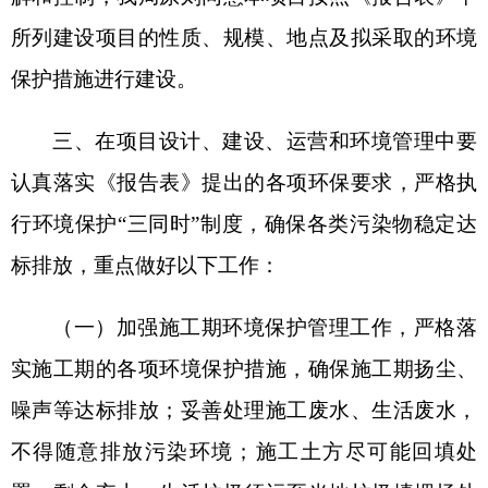
置，剩余弃土、生活垃圾须运至当地垃圾填埋场处
理，不得随意堆放。工程占地应按照国家和地方有
关工程征地及补偿要求，在主管部门办理相关手
续，并进行补偿和恢复。
（二）严格落实生态环境保护措施。施工期合
理规划占地面积，严格控制施工作业范围，施工车
辆避免碾压破坏植被；加强施工人员和职工教育，
强化保护野生动物观念；施工结束后及时对临时占
地进行恢复、平整，减少水土流失。
（三）严格落实大气污染防治措施。施工期采
取洒水抑尘、车辆减速慢行、物料苫盖；避开大风
天作业；放喷废气油基控制测试放喷时间；油基岩
屑现场处置废气采用“冷凝+二级活性炭吸附”组合工
艺，实现油类回收，满足《大气污染物综合排放标