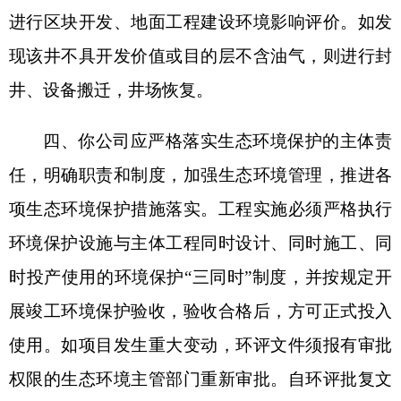
打印本页
关闭窗口
各县（市）网站
媒体
地州市政府
区政府部门
省区市政府
国家部委局
主办：克孜勒苏柯尔克孜自治州人民政府办公室
承办：克孜勒苏柯尔克孜自治州政务公开信息中心
新公网安备65300102000007号
新ICP备2022000247号
政府网站标识码：6530000002
法律声明
关于我们