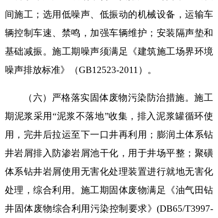
废物综合利用污染控制要求》(DB65/T3997-2017)表
1综合利用污染限值的要求。含油废物(HW08071-
001-08)产生量0.09t/a，废烧碱包装袋（HW49900-
047-49）产生量0.04t/a，废防渗材料（HW08900-
249-08）产生量0.05t/a，废活性炭（HW49900-039-
49）产生量0.01t/a，桶装收集后暂存于危废贮存
点，定期由有资质的单位接收处置。危险废物贮存
应按照《危险废物贮存污染控制标准》（GB18597-
2023）相关标准执行。并按《危险废物管理计划和
管理台账制定技术导则》中相关要求，及时在线填
报危险废物管理计划、规范建立并运行危废台账、
在线办理电子转移联单。
（七）强化环境风险防范和应急措施。加强项
目规范化管理。项目设置专门的环保管理工作机