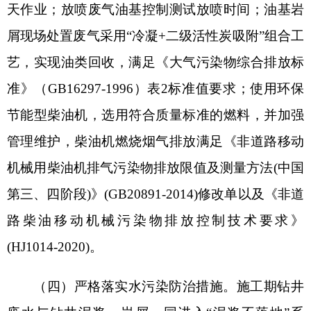
排压裂液，则运至富源区块钻试修废液处理站处理
达标后的水通过富源7井回注区域地层；生活污水排
入生活污水池，经井场撬装式污水处理装置处理达
到《农村生活污水处理排放标准》（DB654275-
2019）表2的C级标准后，用于周边荒漠生态恢复。
（五）严格落实噪声污染防治措施。施工期合
理科学布局施工现场；合理安排施工时间，避免夜
间施工；选用低噪声、低振动的机械设备，运输车
辆控制车速、禁鸣，加强车辆维护；安装隔声垫和
基础减振。施工期噪声须满足《建筑施工场界环境
噪声排放标准》（GB12523-2011）。
（六）严格落实固体废物污染防治措施。施工
期泥浆采用“泥浆不落地”收集，排入泥浆罐循环使