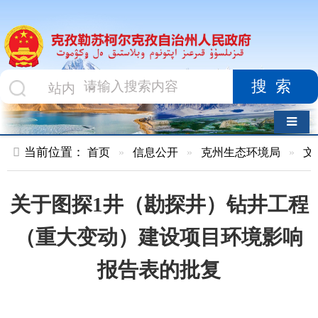
搜索
导航切换
当前位置：
首页
»
信息公开
»
克州生态环境局
»
文件
»
正文
关于图探1井（勘探井）钻井工程
（重大变动）建设项目环境影响
报告表的批复
索 引 号
MB1536253/2025-
主题分
环境
00426
类
监
测、