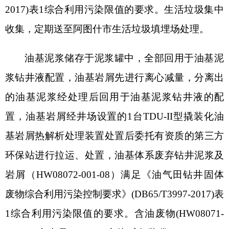
构，配备专职管理人员，制定各项环保规章制度，
加强风险管理，落实项目风险防范制度和措施，针
对该项目可能产生的风险，建设方应严格执行《报
告表》中各项风险事故防范、减缓措施，杜绝环境
风险事故发生。建设方应编制突发环境事件应急预
案，落实各项应急物资，并加强日常的环境应急演
练，将风险的可能性和危害性降低到最小程度。污
染物排放口（源）设立环保警示标志。
（八）完钻测试放喷后，如在测试放喷过程中
发现油气资源具有开采价值，则安装采气树，结合
区块开发规划，在适当时间滚动开发，按照要求再
进行区块开发、地面工程建设环境影响评价。如发
现该井不具开发价值或目的层不含油气，则进行封