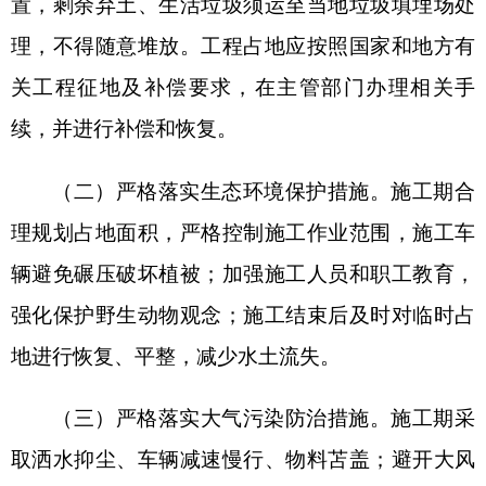
准》（GB16297-1996）表2标准值要求；使用环保
节能型柴油机，选用符合质量标准的燃料，并加强
管理维护，柴油机燃烧烟气排放满足《非道路移动
机械用柴油机排气污染物排放限值及测量方法(中国
第三、四阶段)》(GB20891-2014)修改单以及《非道
路柴油移动机械污染物排放控制技术要求》
(HJ1014-2020)。
（四）严格落实水污染防治措施。施工期钻井
废水与钻井泥浆、岩屑一同进入“泥浆不落地”系
统，钻井废水全部回用于钻井液配制，不外排；酸
化压裂返排液采用专用废液收集罐，作为二次改造
液对油区内老井储层进行二次改造，改造后见油气
显示则将油水拉运至联合站处置，改造后若再次反