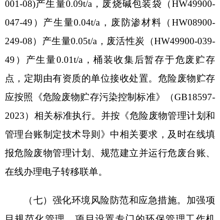
井、设备搬迁，井场恢复。
四、你公司应严格落实生态环境保护的主体责
任，明确职责和制度，加强生态环境管理，推进各
项生态环境保护措施落实。工程实施必须严格执行
环境保护设施与主体工程同时设计、同时施工、同
时投产使用的环境保护“三同时”制度，并按规定开
展竣工环境保护验收，验收合格后，方可正式投入
使用。如项目发生重大变动，环评文件须报有审批
权限的生态环境主管部门重新审批。自环评批复文
件批准之日起满5年，工程方决定开工建设的，环境
影响评价文件应当报我局重新审核。
五、克州生态环境局阿图什市分局要履行属地
监管职责，加强建设项目事中事后监管，按照《关