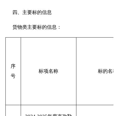
2024-2025年度克孜勒
2024-2025年度克孜勒苏
苏柯尔克孜自治州工
柯尔克孜自治州工伤预防
伤预防宣传培训采购
1
宣传培训采购项目
项目
五、评审专家（单一来源采购人员）名单：
宋榕
（第
1标项采购人代表），
冯海涛
，
刘红
玉
六、代理服务收费标准及金额：