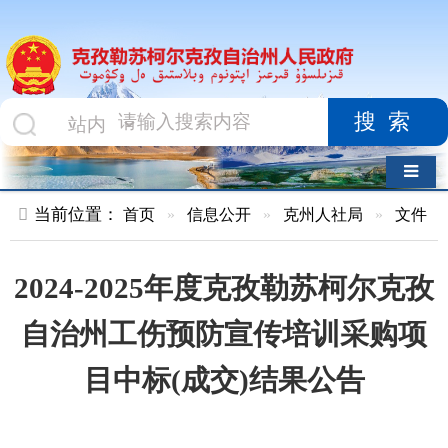
搜索
导航切换
当前位置：
首页
»
信息公开
»
克州人社局
»
文件
»
正文
2024-2025年度克孜勒苏柯尔克孜
自治州工伤预防宣传培训采购项
目中标(成交)结果公告
索 引 号
010478411/2025-
主题分类
00021