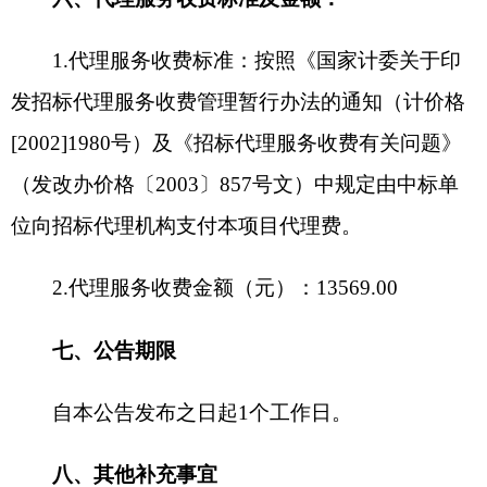
九、对本次公告内容提出询问，请按以下方式
联系
1.采购人信息
名
称：
克孜勒苏柯尔克孜自治州人力资源和社
会保障局
地
址：
阿图什市帕米尔路东
19院
联系方式：
16698780528
2.采购代理机构信息
名
称：
新疆西极项目管理有限公司
地
址：
新疆克州阿图什市松他克镇亚喀巴格村
天山东路
99号2单元201室