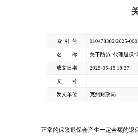
索 引 号
010478382/2025-00025
名 称
关于防范“代理退保”黑灰产风险
成文日期
2025-05-15 18:37
文 号
发文单位
克州财政局
正常的保险退保会产生一定金额的退保费，主要
算原理和国际惯例。但近几年来，一些机构组织或个
逐渐形成了一条披着“维权”外衣的黑灰色产业链，
广大消费者应通过正规渠道表达诉求，依法理性维权
一、“代理退保”黑灰产主要表现形式