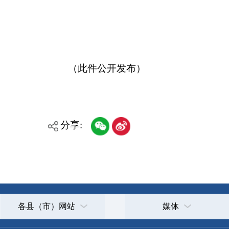
主办：克孜勒苏柯尔克孜自治州人民政府办公室
承办：克孜勒苏柯尔克孜自治州政务公开信息中心
新公网安备65300102000007号
新ICP备2022000247号
政府网站标识码：6530000002
法律声明
关于我们