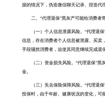
金。
（三）失去保险保障风险。“代理退保”黑灰产
投保时，由于年龄、健康状况的变化，可能面临保费
三、有效防范违规“代理退保”风险
（一）切勿轻信全额退保宣传，注意保护个人隐
通讯、家庭和金融等信息泄露给他人，避免因个人信
举报进行诈骗等情况，应第一时间向公安机关报案，
（二）通过正规渠道反馈诉求，理性办理退保业
服热线或其他服务渠道反映诉求；出现纠纷，可向正
提请仲裁或向人民法院提起诉讼。
（三）充分考虑自身需求，谨慎“退旧投新”。