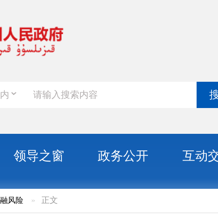
政务新
搜索
之窗
政务公开
互动交流
政务服
正文
“代理退保”黑灰产风险的提示