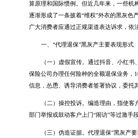
（一）虚假宣传。通过抖音、小红书、QQ群、
保险公司办理任何险种的全额退保业务，100%退保
信息，怂恿、诱导消费者签署协议，委托其代理“全额
（二）操控投诉。编造理由，指使客户投诉。阻
部门举报或鼓动客户上门“闹访”等过激手段向保险公
（三）伪造证据。代理退保”黑灰产要求客户通
据的情况下，伪造微信聊天记录、捏造代理人违规销
二、“代理退保”黑灰产可能给消费者带来以下风
（一）个人信息泄露风险。“代理退保”黑灰产
信息，存在消费者个人信息被泄露、买卖，甚至冒名
手段骚扰消费者，迫使其同意继续完成退保。
（二）资金损失风险。“代理退保”黑灰产退保后