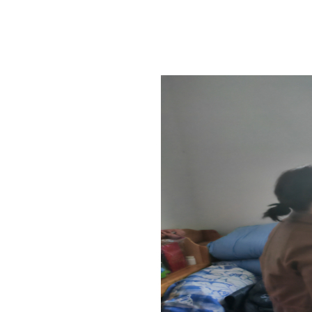
要主动对标对表中央、自治区、自治州集中整治
发展理念，紧盯社会救助领域可能存在的人情保、关
办过程中滥用职权、以权谋私、优亲厚友等行为。认
更加健康发展。
分享:
各县（市）网站
媒体