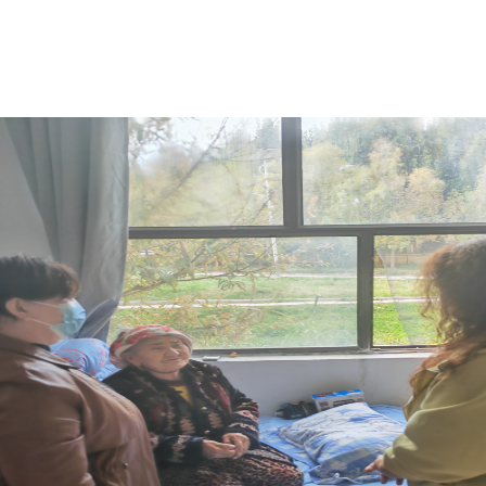
工作要求，坚持以习近平新时代中国特色社会主义思想为指导，
系保及政策制度落实不到位等问题，严格查处社会救助经办人员
真做到举一反三，用情用力解决困难群众的烦心事、揪心事，推
打印
地州市政府
区政府部门
省区市