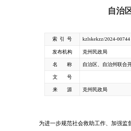
索 引 号
kzlskekzz/2024-00744
发布机构
克州民政局
名 称
自治区、自治州联合开展社会救助
文 号
来 源
克州民政局
为进一步规范社会救助工作、加强监督社会救助
克陶县、阿合奇县、乌恰县低保、特困供养人员、殡
助资源精准惠及困难群体。
检查组通过实地入户走访、详细了解了低保家庭
案、殡葬管理档案等相关资料及时指出日常工作中存