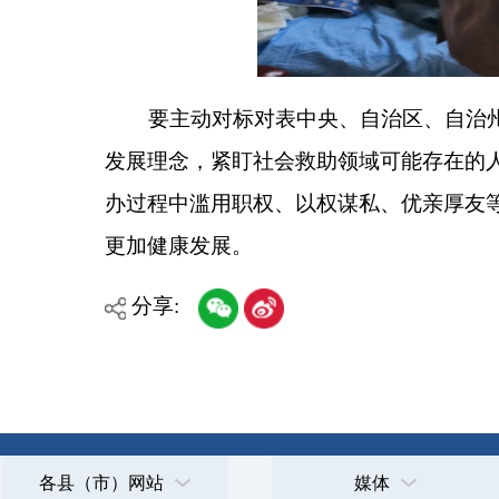
主办：克孜勒苏柯尔克孜自治州人民政府办公室
承办：克孜勒苏柯尔克孜自治州政务公开信息中心
新公网安备65300102000007号
新ICP备2022000247号
政府网站标识码：6530000002
法律声明
关于我们