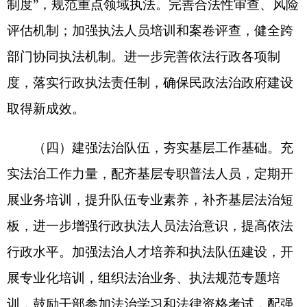
各县（市）网站
媒体
地州市政府
区政府部门
省区市政府
国家部委局
主办：克孜勒苏柯尔克孜自治州人民政府办公室
承办：克孜勒苏柯尔克孜自治州政务公开信息中心
新公网安备65300102000007号
新ICP备2022000247号
政府网站标识码：6530000002
法律声明
关于我们