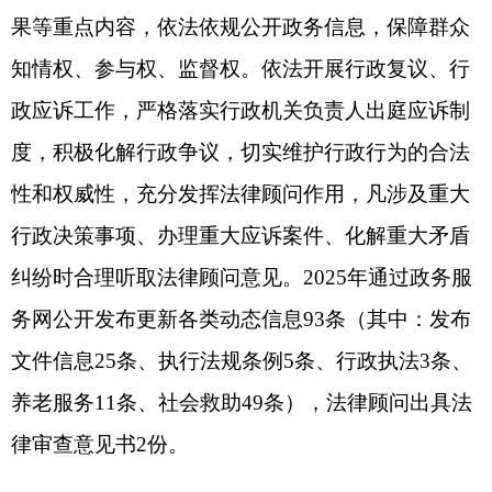
助、心理疏导等综合服务，为受侵害未成年人提供
心理干预42场次；深化流浪未成年人救助，组织公
安、城管等部门开展联合巡查170余次，累计救助
流浪未成年人1名；开展未成年人法律保护行动，开
展普法宣传“送法进校园”活动40余场，覆盖师生及
家长5万余人次，开展未成年人心理健康讨论34场
次，心理咨询服务420人次；通过走访、入户慰问
等方式，引导各族干部群众自觉抵御宗教极端思想
的侵蚀，共发放维稳宣传资料200份，接受群众咨
询22余人，开展司法救助10余次；党组书记带头深
入基层开展“去极端化，学国通语，铸牢中华民族共
同体意识”大宣讲12次，切实维护群众合法权益和社
会大局稳定。
二、存在问题