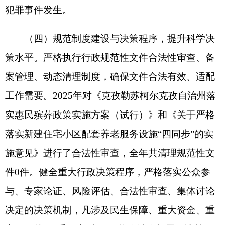
（五）落实行政执法“
三项制度
”，提升执法质
效。全面落实行政执法公示、全过程记录、重大执
法决定法制审核三项制度。加强执法队伍建设，严
格执行执法人员持证上岗、资格管理，组织执法业
务培训，提升执法规范化水平。2025年局内新考取
执法资格证4人，目前局内12人已取得执法资格
证。严格规范公正文明执法，2025年聚焦殡葬、养
老、慈善、救助等领域深入开展集中整治工作，共
排查整治突出问题227条，已整改完成227条，移交
问题线索15条，处理相关人员18人，追回资金78.15
万元，依法查处违法违规行为，切实维护民政领域
管理秩序和群众合法权益，让集中整治成效更多深
入群众、惠及群众。