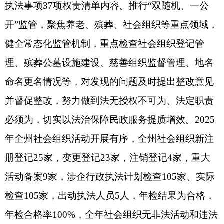
策水平。严格执行行政规范性文件合法性审查、备
案管理、动态清理制度，确保文件合法有效、适配
工作需要。2025年对《克孜勒苏柯尔克孜自治州落
实惠民殡葬政策实施方案（试行）》和《关于严格
落实新建住宅小区配套养老服务设施“四同步”的实
施意见》进行了合法性审查，全年共清理规范性文
件0件。健全重大行政决策程序，严格落实公众参
与、专家论证、风险评估、合法性审查、集体讨论
决定的决策机制，凡涉及民生保障、重大资金、重
点项目等“三重一大”事项，均依法依规履行决策程
序，从源头防范法律风险。2025年通过局党组会研
究重点项目、人事调整、资金支付等重大决策事项
共191项，切实提升了民主决策科学化、法治化水
平。