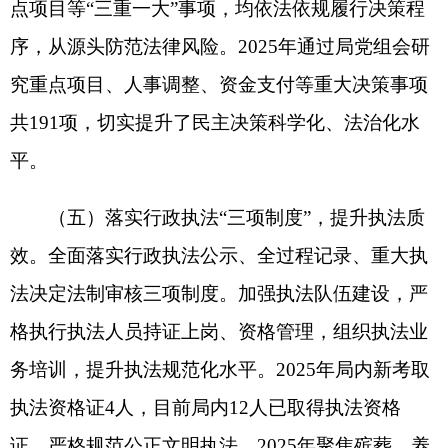
（六）自觉接受各类监督，深化政务公开。主
动接受人大法律监督、政协民主监督、司法监督、
社会监督和舆论监督，认真办理人大代表建议、政
协委员提案，及时回应社会关切。持续深化政务公
开，围绕民政政策、资金使用、审批流程、执法结
果等重点内容，依法依规公开政务信息，保障群众
知情权、参与权、监督权。依法开展行政复议、行
政应诉工作，严格落实行政机关负责人出庭应诉制
度，积极化解行政争议，切实维护行政行为的合法
性和权威性，充分发挥法律顾问作用，凡涉及重大
行政决策事项、办理重大应诉案件、化解重大矛盾
纠纷时合理听取法律顾问意见。2025年通过政务服
务网公开发布更新各类动态信息93条（其中：发布
文件信息25条、执行法规条例5条、行政执法3条、