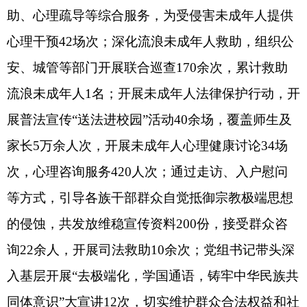
工作成效有待巩固提升。
三、下一步工作计划
以解决突出问题为导向，紧扣自治区、自治州
法治政府建设部署要求，聚焦民政主责主业，补短
板、强弱项、提质效，持续提升依法行政水平。
（一）强化政治引领，压实法治建设责任。坚
持党对法治政府建设的全面领导，健全责任闭环体
系，推动法治建设走深走实。持续深化习近平法治
思想学习贯彻，全面贯彻落实党政主要负责人推进
履行推进法治建设第一责任人、班子成员“一岗双
责”职责，将法治建设与民政业务深度融合，同部
署、同考核。完善党组定期研究法治工作机制，优
化督查考核和闭环落实机制，层层压实责任，形成