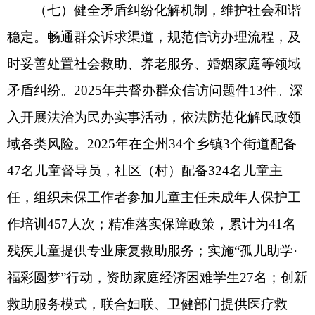
对照法治政府建设标准和新时代民政工作要
求，我局法治建设工作仍存在短板不足：一是部分
干部法治意识仍需强化，运用法治思维和法治方式
解决问题、推动工作的主动性不足，存在重业务、
轻法治的倾向。二是行政决策、规范性文件管理等
制度落实不够精细，部分环节流程不够规范，制度
刚性约束作用发挥不充分。三是民政领域行政执法
力量薄弱，执法人员专业能力参差不齐，执法规范
化、精细化水平有待提升，跨部门协同执法机制不
够健全。四是普法宣传精准度、创新性不足，针对
特殊群体、基层群众的普法形式单一。五是法治建
设工作与民政业务工作融合不够紧密，部分任务推
进不够均衡，督查考核、闭环落实机制有待完善，