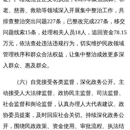
养老服务11条、社会救助49条），法律顾问出具法
律审查意见书2份。
（七）健全矛盾纠纷化解机制，维护社会和谐
稳定。畅通群众诉求渠道，规范信访办理流程，及
时妥善处置社会救助、养老服务、婚姻家庭等领域
矛盾纠纷。2025年共督办群众信访问题件13件。深
入开展法治为民办实事活动，依法防范化解民政领
域各类风险。2025年在全州34个乡镇3个街道配备
47名儿童督导员，社区（村）配备324名儿童主
任，组织未保工作者参加儿童主任未成年人保护工
作培训457人次；精准落实保障政策，累计为41名
残疾儿童提供专业康复救助服务；实施“孤儿助学·
福彩圆梦”行动，资助家庭经济困难学生27名；创新
救助服务模式，联合妇联、卫健部门提供医疗救