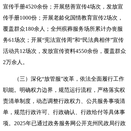
执法事项37项权责清单内容。推行“双随机、一公
开”监管，聚焦养老、殡葬、社会组织等重点领域，
健全常态化监管机制，重点检查社会组织登记管
理、殡葬公墓设施建设、慈善组织监督管理、地名
命名更名情况等，对发现的问题及时提出整改意见
并督促整改，努力做到法无授权不可为、法定职责
必须为，切实以法治保障民政服务提质增效。2025
年全州社会组织活动开展有序，全州社会组织新注
册登记25家，变更登记23家，注销登记4家，重大
活动备案9家，涉企行政执法计划检查105家、实际
检查105家，出动执法人员5人，年检结果为合格，
年检合格率100%，全年社会组织无非法活动和违法
犯罪事件发生。
（四）规范制度建设与决策程序，提升科学决