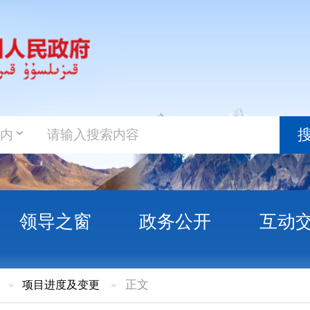
政务新
搜索
之窗
政务公开
互动交流
政务服
度及变更
»
正文
复工项目101个，预计完成投资9.8亿元