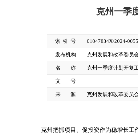
索 引 号
01047834X/2024-00558
发布机构
克州发展和改革委员会
名 称
克州一季度计划开复工项目101个
文 号
来 源
克州发展和改革委员会
克州把抓项目、促投资作为稳增长工作的重中之
一季度计划开复工项目
101
个，涉及产业、交通
全部复工，新建项目
26
个，开
工率
21
％，储备项目转
今年，克州谋划
500
万元以上项目
276
个，涉及克
业产业园、紫金龙净克州乌恰县
100
万千瓦光伏、新