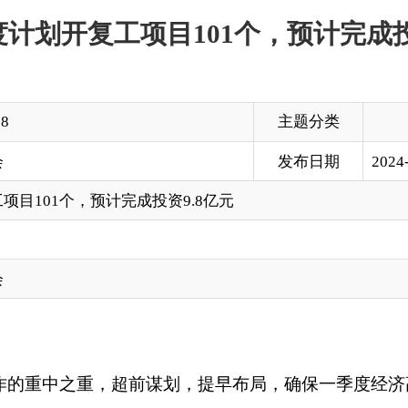
主题分类
发布日期
2024-02-21 17:46
，预计完成投资9.8亿元
重，超前谋划，提早布局，确保一季度经济高质量发展实现开门
、水利等领域的项目，年度计划投资
156.6
亿元，预计完成投资
9.8
化开工
4
个。
州阿图什市绿色矿山智能化钒钛铁产业基地、阿克陶抽水蓄能电
疆紫金黄金有限公司萨瓦亚尔顿金矿等
119
个投资规模亿元以上重