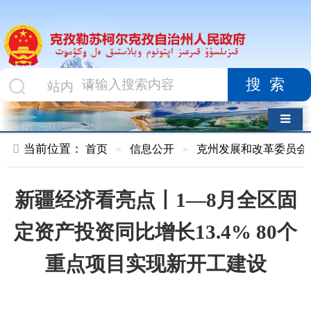
搜索
导航切换
当前位置：
首页
»
信息公开
»
克州发展和改革委员会
»
项目进
新疆经济看亮点丨1—8月全区固
定资产投资同比增长13.4% 80个
重点项目实现新开工建设
索 引 号
01047834X/2022-
主题分
03004
类