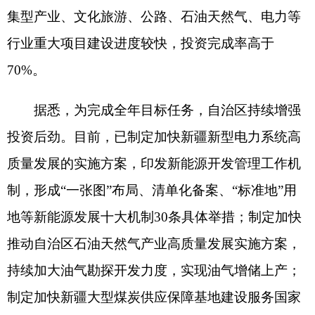
能源安全实施方案，加快释放新增2.4亿吨/年的优
质煤炭产能。
分享:
打印本页
关闭窗口
各县（市）网站
媒体
地州市政府
区政府部门
省区市政府
国家部委局
主办：克孜勒苏柯尔克孜自治州人民政府办公室