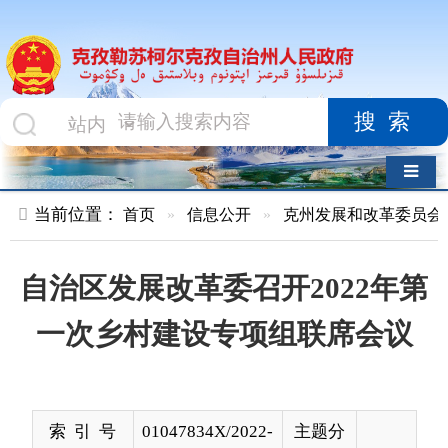
搜索
导航切换
当前位置：
首页
»
信息公开
»
克州发展和改革委员会
»
项目进
自治区发展改革委召开2022年第
一次乡村建设专项组联席会议
索 引 号
01047834X/2022-
主题分
01284
类
发布机构
克州发展和改革
发布日
2022-
委员会
期
04-15