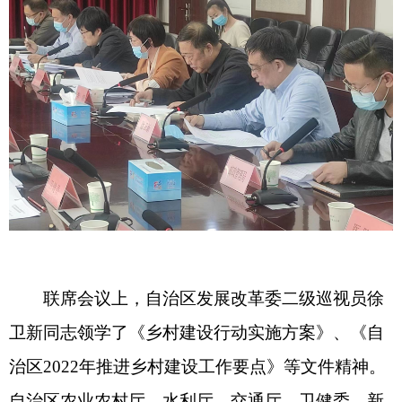
联席会议上，自治区发展改革委二级巡视员徐
卫新同志领学了《乡村建设行动实施方案》、《自
治区
2022年推进乡村建设工作要点》等文件精神。
自治区农业农村厅、水利厅、交通厅、卫健委、新
疆邮政管理局分别围绕农村人居环境整治、农村供
水保障等水利工程、农村公路、农村医疗卫生服务
提升、“快递进村”工程方面作交流发言。
自治区发展改革委党组成员、一级巡视员李韧
同志总结强调乡村建设工作要坚持以习近平新时代
中国特色社会主义思想为指导，立足新发展阶段、
贯彻新发展理念、构建新发展格局，落实推动高质
量发展，促进共同富裕，要突出年度性任务、针对