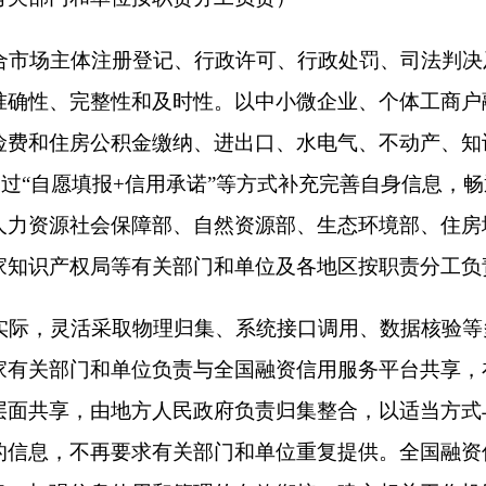
台按照公益性原则，依法依规向接入机构提供基础性信息服务，
整合形成标准化信用信息报告供接入机构查询，鼓励有条件的融
信息。对涉及商业秘密等不宜公开的信息，未经信息主体授权不
平台联合建模等方式供接入机构使用，或经信息主体授权后提供
础上，稳妥引入企业征信机构依法依规参与平台建设和运营。（国
工负责）
台要建立完善中小微企业信用评价指标体系，对中小微企业开展
务特点和市场定位，充分利用内外部信息资源，完善信用评价模
息向融资信用服务平台和有关部门开放共享。（国家发展改革委、
台要加强对获得贷款企业信用状况的动态监测，分析研判潜在风
业贷款“线上公证”、“线上仲裁”机制和金融互联网法庭，高效