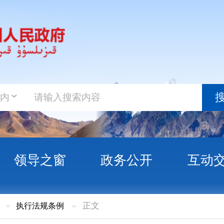
政务新
搜索
之窗
政务公开
互动交流
政务服
规条例
»
正文
印发加强信用信息共享应用促进中小微企业
的通知