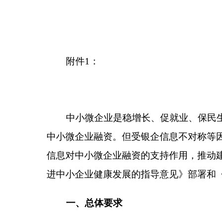
中小微企业融资。但受银企信息不对称等因素制约，
信息对中小微企业融资的支持作用，推动建立缓解中
进中小企业健康发展的指导意见》部署和《政府工作
一、总体要求
（一）指导思想。
以习近平新时代中国特色社会主义思想为指导，
分发挥各类信用信息平台作用，在切实保障信息安全
融资模式，加强对中小微企业的金融服务，不断提高
稳”工作、全面落实“六保”任务、加快构建新发展格
（二）基本原则。
需求导向，充分共享。以支持银行等金融机构提
享各类涉企信用信息，破解银企信息不对称难题。