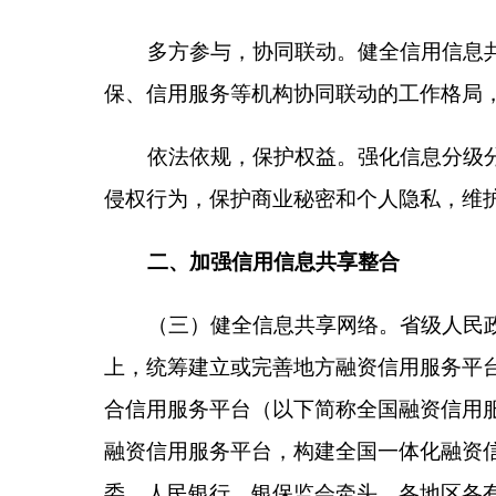
（四）扩大信息共享范围。进一步整合市场主体
政策支持等公共信用信息，不断提高数据准确性、完
信息安全的前提下，逐步将纳税、社会保险费和住房
打破“数据壁垒”和“信息孤岛”。鼓励企业通过“自
民银行、银保监会牵头，最高人民法院、人力资源社
务总局、市场监管总局、国家版权局、国家知识产权
（五）优化信息共享方式。立足工作实际，灵活
管理的信息原则上在国家层面共享，由国家有关部门
先行推进地方层面共享；其他信息在地方层面共享，
现有信息共享机制和渠道，凡已实现共享的信息，不
需要，依法依规同步共享所归集的信用信息，加强信
用服务等机构（以下统称接入机构）接入融资信用服