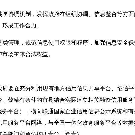
注册登记、行政许可、行政处罚、司法判决及执行、严重失信主
整性和及时性。以中小微企业、个体工商户融资业务需求为导向
公积金缴纳、进出口、水电气、不动产、知识产权、科技研发等
愿填报+信用承诺”等方式补充完善自身信息，畅通信息共享渠道。
会保障部、自然资源部、生态环境部、住房城乡建设部、农业农
局等有关部门和单位及各地区按职责分工负责）
采取物理归集、系统接口调用、数据核验等多种方式共享相关信
和单位负责与全国融资信用服务平台共享，在完成“总对总”对接
由地方人民政府负责归集整合，以适当方式与地方融资信用服务
再要求有关部门和单位重复提供。全国融资信用服务平台要根据
息使用和管理的有效衔接。建立相关工作机制，支持有需求的银
务平台。（各地区各有关部门和单位按职责分工负责）