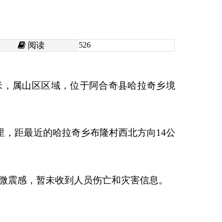
6
位于阿合奇县哈拉奇乡境
布隆村西北方向14公
员伤亡和灾害信息。
印本页
关闭窗口
政府
国家部委局