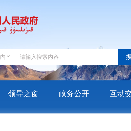
政务新
搜索
之窗
政务公开
互动交流
政务服
阿合奇县发生3.6级地震