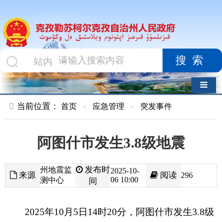
搜索
导航切换
当前位置：
首页
»
应急管理
»
突发事件
阿图什市发生3.8级地震
发布时
州地震监
2025-10-
来源
阅读
296
06 10:00
测中心
间
2025年10月5日14时20分，阿图什市发生3.8级
地震，震源深度21公里。震中海拔约2500米，属山
区区域，位于阿图什市哈拉峻乡境内。