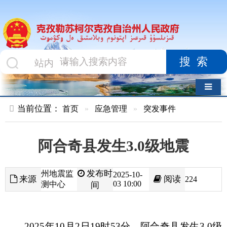
搜索
导航切换
当前位置：
首页
»
应急管理
»
突发事件
阿合奇县发生3.0级地震
发布时
州地震监
2025-10-
来源
阅读
224
03 10:00
测中心
间
2025年10月2日19时53分，阿合奇县发生3.0级
地震，震源深度10公里。震中海拔约2500米，属山
区区域，位于阿合奇县哈拉奇乡境内。