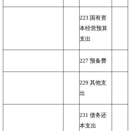
填报部门：克州驻昌吉干休所 单位：万元
用
单位
政
事
上年
功
财
事
府
业
结余
功能分类科目
能
政
上
业
性
预
基
（不
编码
分
一般
专
事
级
单
其
基
算
金
包含
类
公共
户
业
补
位
他
总计
金
外
弥
国库
科
预算
管
收
助
经
收
预
收
补
集中
目
拨款
理
入
收
营
入
算
入
收
支付
名
资
入
收
拨
支
额度
称
金
入
类
款
项
款
差
结
额
余）
离