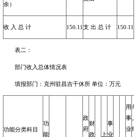
部门支出总体情况表
编制部门：克州驻昌吉干休所 单位：万元
项 目
支出预算
功能分类科目
编码
功能分类科目名
基本
项目
合 计
称
支出
支出
类
款
项
离退休人员管理
208
05
03
150.11
125.66
24.45
机构
合计
150.11
125.66
24.45