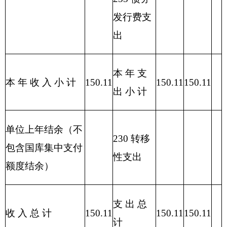
单位：万
编制部门：
克州驻昌吉干休所
元
一般公共预算基本
项目
支出
经济分类科
目编码
人员
公用
经济分类科目名称
小计
经费
经费
类
款
302
30206
电费
0.40
0.40
302
30201
办公费
1.20
1.20