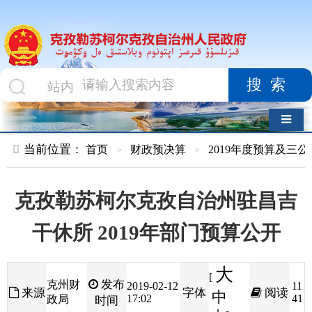
搜索
导航切换
当前位置：
首页
»
财政预决算
»
2019年度预算及三公经费
»
部
克孜勒苏柯尔克孜自治州驻昌吉
干休所 2019年部门预算公开
大
[
发布
克州财
2019-02-12
11
来源
字体
阅读
中
17:02
41
政局
时间
小
]
目录