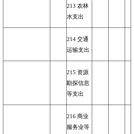
支 出 总
收 入 总 计
150.11
150.11
150.11
计
表五：
一般公共预算支出情况表
编制部门：
克州驻昌吉干休
单位：万元
所
项目
一般公共预算支出
功能分类科
目编码
功能分类科目
基本支
项目支