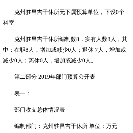
预算
预算
项 目
功能分类
数
数
201 一般公
一、财政拨款（补助）
150.11
共服务支出
202 外交支
一般公共预算
150.11
出
203 国防支
政府性基金预算
出
204 公共安
教育收费（财政专户）
全支出