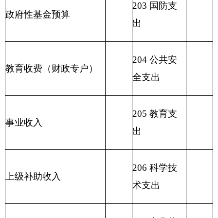
209 社会保
预算外收入
险基金支出
210 医疗卫
用事业基金弥补收支差
生与计划生
额
育支出
211 节能环
保支出
212 城乡社
区支出
213 农林水