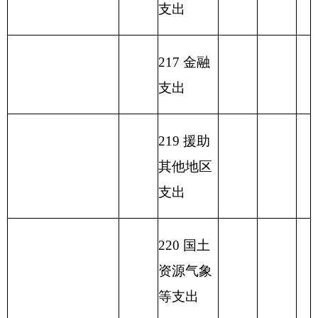
小计
名称
出
出
类
款
项
离退休人员管
208
05
03
24.45
理机构
150.11
125.66