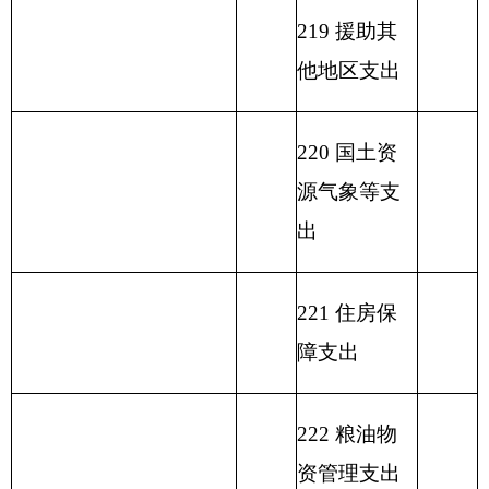
行费支出
本 年 支 出
本 年 收 入 小 计
150.11
150.11
小 计
单位上年结余（不包含
230 转移性
国库集中支付额度结
支出
余）
收 入 总 计
150.11
支 出 总 计
150.11
表二：
部门收入总体情况表