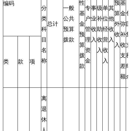
表四：
财政拨款收支预算总体情况表
编制部门：克州驻昌吉干休所 单位：万元
财政拨款收入
财政拨款支出
政
府
一般
性
功 能 分
项 目
合计
合计
公共
基
类
预算
金
预