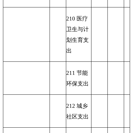
232 债务
付息支出
233 债务
发行费支
出
本 年 支
本 年 收 入 小 计
150.11
150.11
150.11
出 小 计
单位上年结余（不
230 转移
包含国库集中支付
性支出
额度结余）