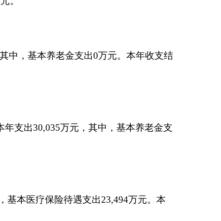
医疗保险待遇支出
6
,
958
本年收支结余549万
年收支结余387万元，