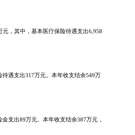
年收支结余 513万
印本页
关闭窗口
政府
国家部委局