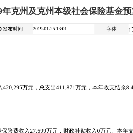
大
中
2019-01-25 13:01
字体
小
[
]
万元，总支出
411,871
万元，本年收支结余
8,425
万元，年末滚存结
入
27,699
万元，财政补贴收入0万元。本年支出
103,249
万元，其
余
23,117
万元，其中：个人账户滚存结余0万元。
入
1,947
万元，财政补贴收入
7,412
万元。本年支出
6,512
万元，其中
5,681
万元。