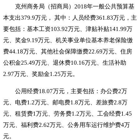
资金分配情况
：
群众工作人员生活补助
3.6万元
资金执行时间
：
2018年全年
资金来源
：
全额财政拨款
补贴人数
：
6人
补贴标准
：
40元/天*150天
补贴范围
：
交通、通讯、伙食
补贴方式
：
财政授权支付现金
发放程序：
财政授权支付程序
受益人群和社会效益
：
开展群众工作的
干部，
能更好开展群众工作，团结一心，聚焦总目标