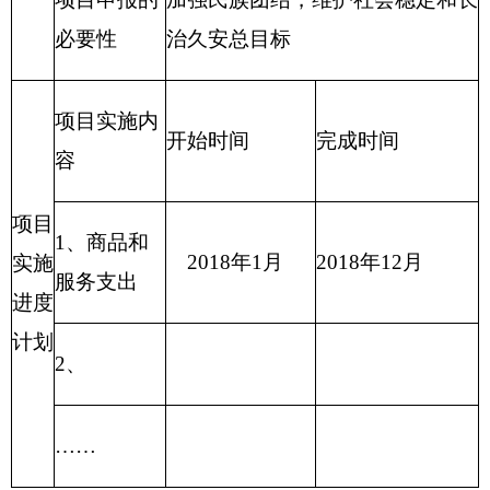
财政支出绩效目标申报表
（ 2018 年度）
填报单位：克州商务局（招商局）
“访惠聚”及其他
项目
项目属
工作人员补助经
新增项目
√
延续项目□
名称
性
费
主管
项目实
克州商务局（招商
克州人民政府
部门
施单位
局）
项目
项目负
联系
起止
2018年
陈辉
4223196
责人
电话