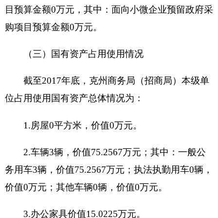
策；研究拟订克州商务领域的地方性法规、规
单位
章和有关政策并组织实施；指导和协调克州内
职能
外贸管理及外商投资管理、对外经济合作工
阐述
作；拟订全州商务发展规划、年度计划并组织
实施，负责克州招商引资工作的协调、组织、
管理
。
深入学习习近平总书记系列重要讲话精神，
聚
项目
焦社会稳定和长治久安总目标，
深入开展群众
概况
工作。
项目立项的
按照自治州党委统一安排部署
依据
项目
项目申报的
立项
加强民族团结，开展群众工作