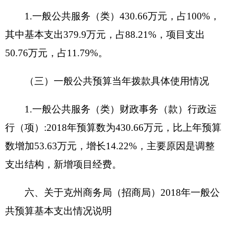
预算安排规模：
10万元
项目承担单位：
克州商务局（招商局）（全额
财政拨款）
资金分配情况
：
群众工作经费10万元
资金执行时间：
2018年全年
2、
项目
名称
：
群众工作人员补助
经费
设立的政策依据
：
依据2018年财政调整预算增
加项目经费
预算安排规模
：
3.6万元
项目承担单位
：
克州商务局（招商局）（全额
财政拨款）