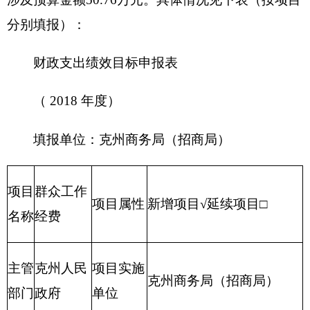
财政支出绩效目标申报表
（ 2018 年度）
填报单位：克州商务局（招商局）
项目
群众工作人
项目属
新增项目
√
延续项目□
名称
员补助经费
性
主管
克州人民政
项目实
克州商务局（招商局）
部门
府
施单位
项目
项目负
联系
起止
2018年
陈辉
4223196
责人
电话
时间