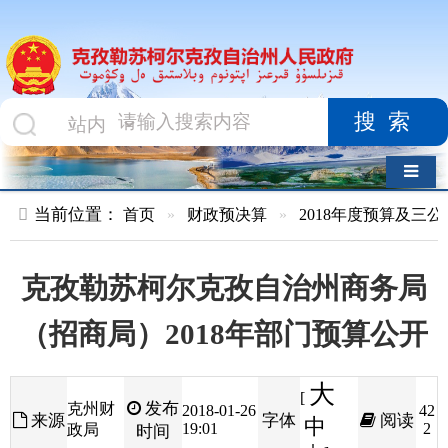
搜索
导航切换
当前位置：
首页
»
财政预决算
»
2018年度预算及三公经费
»
部
克孜勒苏柯尔克孜自治州商务局
（招商局）2018年部门预算公开
大
[
发布
克州财
2018-01-26
42
来源
字体
阅读
中
19:01
2
政局
时间
小
]
目录