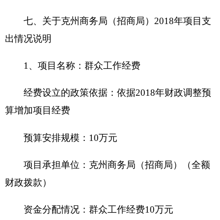
3、
项目
名称
：
“访惠聚”及其他工作
人员补助
经
费
设立的政策依据
：
依据2018年财政调整预算增
加项目经费
预算安排规模
：
37.16万元
项目承担单位
：
克州商务局（招商局）（全额
财政拨款）
资金分配情况
：
“访惠聚”
人员补助
经费
32.4万
元；其他人员补助经费4.76万元
资金执行时间
：
2018年全年
资金来源
：
全额财政拨款