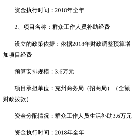
补贴人数
：
17
人
补贴标准
：
15人*1800元/月*12个月；1人
*2600元/月*10个月；1人*1800元/月*12个月
补贴范围
：
交通、通讯、伙食
补贴方式
：
财政授权支付转账
发放程序：
财政授权支付程序
受益人群和社会效益
：
开展群众工作的
干部，
能更好开展群众工作，团结一心，聚焦总目标
八、关于克州商务局（招商局）2018年一般公
共预算“三公”经费预算情况说明
克州商务局（招商局）
2018年“三公”经费财政