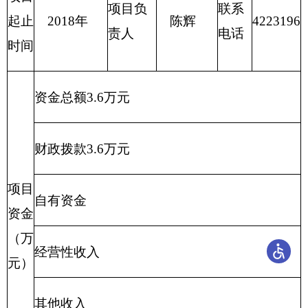
对外经济合作的法律、法规、规章和方针政
策；研究拟订克州商务领域的地方性法规、规
单位
章和有关政策并组织实施；指导和协调克州内
职能
外贸管理及外商投资管理、对外经济合作工
阐述
作；拟订全州商务发展规划、年度计划并组织
实施，负责克州招商引资工作的协调、组织、
管理
。
深入学习习近平总书记系列重要讲话精神，
聚
项目
焦社会稳定和长治久安总目标，
深入开展群众
概况
工作。
按照自治州党委统一安排部
项目立项的依据
署