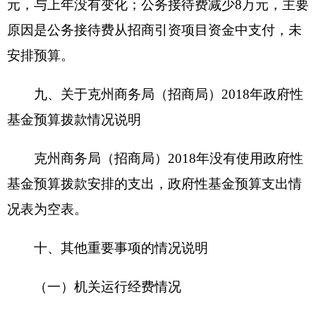
财政支出绩效目标申报表
（ 2018 年度）
填报单位：克州商务局（招商局）
项目
群众工作
项目属性
新增项目
√
延续项目□
名称
经费
主管
克州人民
项目实施
克州商务局（招商局）
部门
政府
单位
项目
项目负责
联系
起止
2018年
陈辉
4223196
人
电话
时间