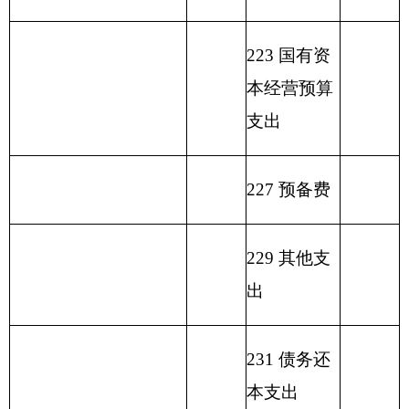
填报部门：克州驻昌吉干休所 单位：万元
用
单位
政
事
上年
功
财
事
府
业
结余
功能分类科目
能
政
业
性
基
（不
编码
分
专
事
单
其
一般公
基
金
包括
类
户
业
位
他
总 计
共预算
金
弥
国库
科
管
收
经
收
拨款
预
补
集中
目
理
入
营
入
算
收
支付
名
资
收
拨
支
额度
称
金
入
类
款
项
款
差
结
额
余）
离