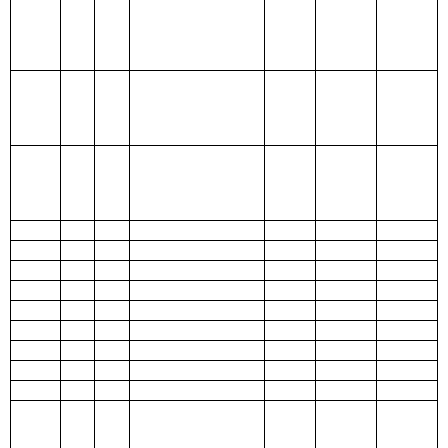
205 教育支出
206 科学技术
支出
207 文化体育
与传媒支出
208 社会保障
82.25
82.25
和就业支出
209 社会保险
基金支出
210 医疗卫生