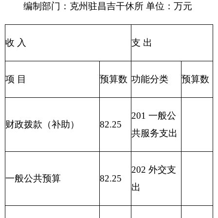
205 教育支
事业收入
出
206 科学技
事业单位经营收入
术支出
207 文化体
其他收入
育与传媒支
出
208 社会保
用事业基金弥补收支差
障和就业支
82.25
额
出