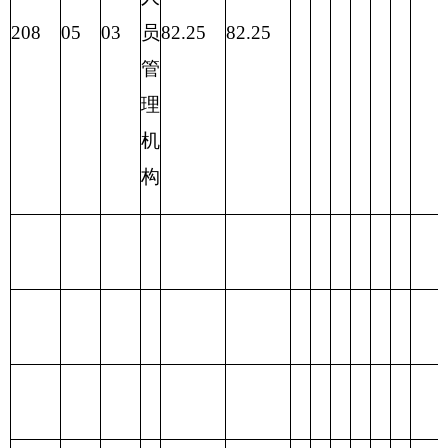
合
82.25
82.25
计
表三：
部门支出总体情况表
编制部门：克州驻昌吉干休所 单位：万元
项目
支出预算
功能分类科目
编码
功能分类科目名
基本支
项目支
合计
称
出
出