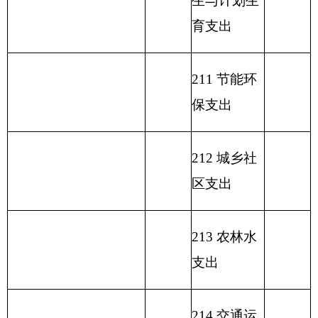
219 援助其
他地区支出
220 国土资
源气象等支
出
221 住房保
障支出
222 粮油物
资管理支出
223 国有资