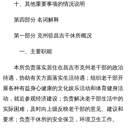
二、机构设置及人员情况
克州驻昌吉干休所
无下属预算单位，下设 0 个
科室
。
克州驻昌吉干休所
编制数8人，实有人数4人，
其中：在职4 人，增加或减少0人； 退休 7人，增加
或减少 0人；离休0人，增加或减少0人。
第二部分
2018
年部门预算公开表
表一：
部门收支总体情况表
编制部门：克州驻昌吉干休所 单位：万元
收 入
支 出