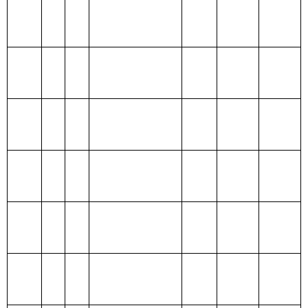
算
财政拨款
201 一般公共
82.25
（补助）
服务支出
一般公共
82.25
202 外交支出
预算
政府性基
203 国防支出
金预算
204 公共安全
支出