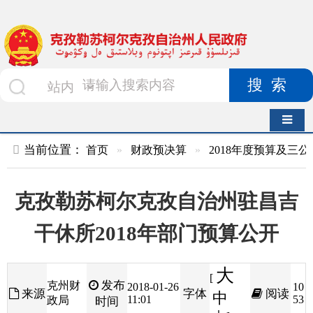
搜索
导航切换
当前位置：
首页
»
财政预决算
»
2018年度预算及三公经费
»
部
克孜勒苏柯尔克孜自治州驻昌吉
干休所2018年部门预算公开
大
[
发布
克州财
2018-01-26
10
来源
字体
阅读
中
11:01
53
政局
时间
小
]
目录