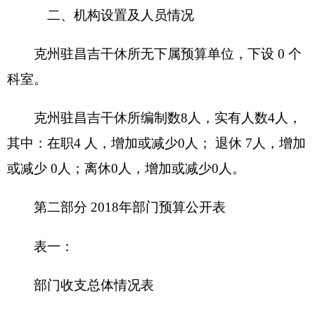
项 目
预算数
功能分类
预算数
201 一般公
财政拨款（补助）
82.25
共服务支出
202 外交支
一般公共预算
82.25
出
203 国防支
政府性基金预算
出
204 公共安
教育收费(财政专户)
全支出