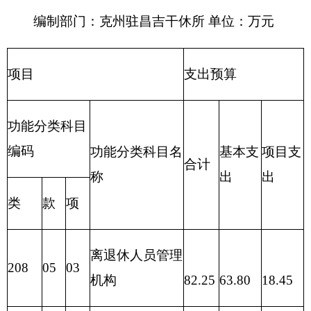
82.25
63.80
18.45
表四：
财政拨款收支预算总体情况表
编制部门：克州驻昌吉干休所 单位：万元
财政拨款收入
财政拨款支出
政
府
性
一般公
项 目
合计
功 能 分 类
合计
基
共预算
金
预