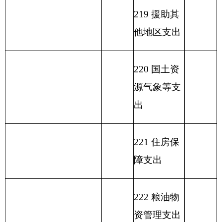
行费支出
小 计
小 计
82.25
82.25
单位上年结余（不包括
230 转移性
国库集中支付额度结
支出
余）
收 入 总 计
82.25
支 出 合 计
82.25
表二：
部门收入总体情况表