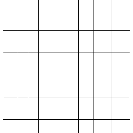
与计划生育支
出
211 节能环保
支出
212 城乡社区
支出
213 农林水支
出
214 交通运输
支出