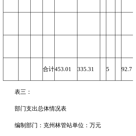
合计
409.41
43.6
453.01
表四：
财政拨款收支预算总体情况表
编制部门：
克州林管站
单位：万元