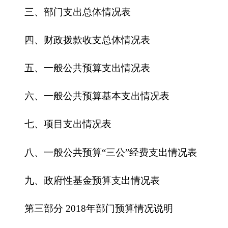
六、一般公共预算基本支出情况表
七、
项目支出情况表
八、一般公共预算“三公”经费支出情况表
九、政府性基金预算支出情况表
第三部分 2018年部门预算情况说明
一、关于克州林管站部门2018年收支预算情况
的总体说明
二、关于克州林管站部门2018年收入预算情况
说明
三、关于克州林管站部门2018年支出预算情况
说明