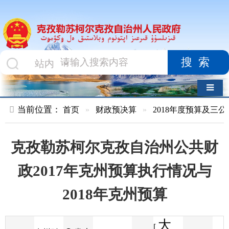
搜索
导航切换
当前位置：
首页
»
财政预决算
»
2018年度预算及三公经费
»
政
克孜勒苏柯尔克孜自治州公共财
政2017年克州预算执行情况与
2018年克州预算
大
[
发布
克州财
2018-01-25
11
来源
字体
阅读
中
20:19
68
政局
时间
小
]