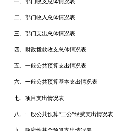
五、一般公共预算支出情况表
六、一般公共预算基本支出情况表
七、
项目支出情况表
八、一般公共预算“三公”经费支出情况表
九、政府性基金预算支出情况表
第三部分
2
01
6
年部门预算情况说明
一、关于
克州发改委
201
6
年收支预算情况的总
体说明
二、关于
克州发改委
201
6
年收入预算情况说明
三、关于
克州发改委
201
6
年支出预算情况说明