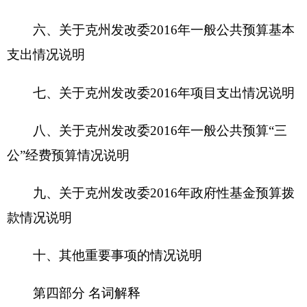
十、其他重要事项的情况说明
第四部分 名词解释
第一部分
克州发改委
概况
一、主要职能
1
、
贯彻执行国家和自治区的国民经济和社会
发展方针、政策；研究提出自治州国民经济和社会
发展战略、中长期规划和年度发展计划；研究提出
总量平衡、发展速度和结构调整的调控目标及调控
政策；研究提出和组织实施重点专项规划，衔接和
平衡各县（市）及主要行业的规划。
2
、
研究分析州内外经济形势和发展情
况，进行宏观经济的监测、预测、预警和综合分