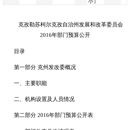
201
6
年部门预算公开
目
录
第一部分
克州发改委
概况
一、主要职能
二、机构设置及人员情况
第二部分
2
01
6
年部门预算公开表
一、部门收支总体情况表
二、部门收入总体情况表
三、部门支出总体情况表
四、财政拨款收支总体情况表