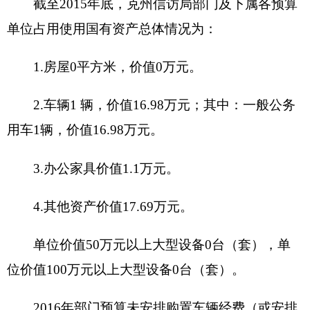
单位
承办上级和本级人民政府交由处理的信访事
职能
项；督促检查信访事项的处理。同时，承担克
阐述
州信访突出问题及群体性事件联席会议办公室
职责。
项目
2009年设立，延续至今。
概况
项目立项的依据
办信接访需要
项目
项目申报的可行
可行
立项
性
情况
项目申报的必要
办信接访需要
性