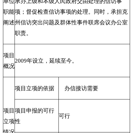
项目
项目申报的可行
可行
立项
性
情况
项目申报的必要
办信接访需要
性
项目实施内容
开始时间
完成时间
项目
实施
进度
做群众工作人员
2016年1月1
2016年12月
计划
生活补助
日
31日
财政支出绩效目标申报表
（2016年度）