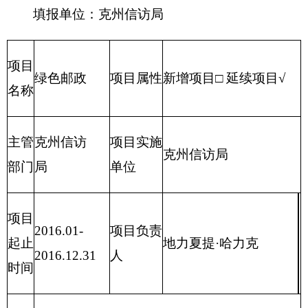
其他 0万元
受理、交办、转送信访人提出的信访事项；承
单位
办上级和本级人民政府交由处理的信访事项；
职能
督促检查信访事项的处理。同时，承担克州信
阐述
访突出问题及群体性事件联席会议办公室职
责。
2009年设立，延续至今。
项目
概况
项目立项的依据
办信接访需要