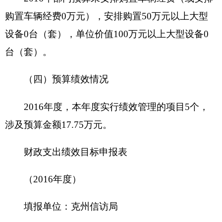
项目实施内容
开始时间
完成时间
项目
实施
进度
2016年1月1
2016年12月
接返
计划
日
31日
财政支出绩效目标申报表
（2016年度）
填报单位：克州信访局
项目
驻京工作经
项目属性
新增项目
√
延续项目□
名称
费