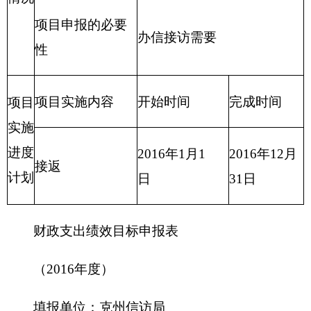
填报单位：克州信访局
项目
绿色邮政
项目属性
新增项目□ 延续项目
√
名称
主管
克州信访
项目实施
克州信访局
部门
局
单位
项目
2016.01-
项目负责
起止
地力夏提·哈力克
2016.12.31
人
时间
资金总额 1万元