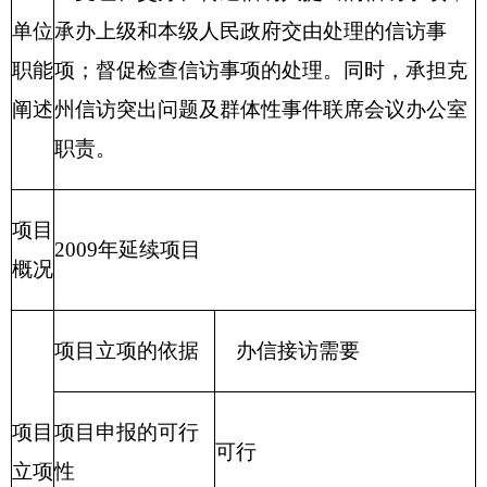
实施
进度
2016年1月1
2016年12月
群众来信
计划
日
31日
财政支出绩效目标申报表
（2016 年度）
填报单位：克州信访局
项目
联席会议办
项目属性
新增项目□ 延续项目
√
名称
公费
主管
克州信访
项目实施
克州信访局
部门
局
单位