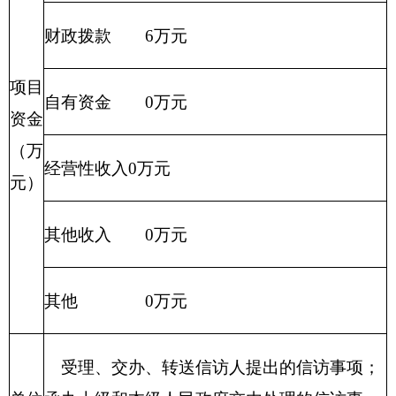
其他收入 0万元
其他 0万元
受理、交办、转送信访人提出的信访事项；
单位
承办上级和本级人民政府交由处理的信访事
职能
项；督促检查信访事项的处理。同时，承担克
阐述
州信访突出问题及群体性事件联席会议办公室
职责。
项目
2009年延续项目
概况
项目立项的依据
办信接访需要