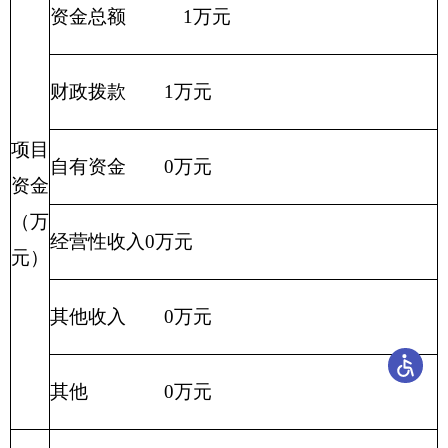
项目
项目申报的可行
可行
立项
性
情况
项目申报的必要
办信接访需要
性
项目实施内容
开始时间
完成时间
项目
实施
进度
2016年1月1
2016年12月
群众工作运行
计划
日
31日
财政支出绩效目标申报表
（2016 年度）