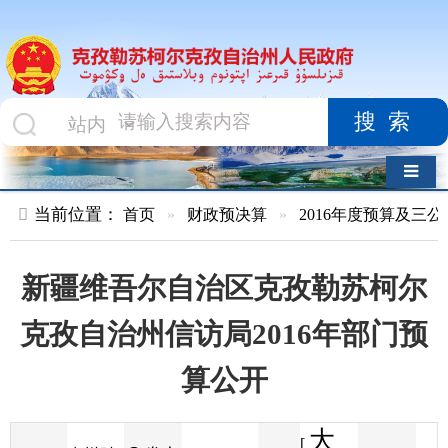
搜索
导航切换
当前位置：
首页
»
财政预决算
»
2016年度预算及三公经费
»
部
新疆维吾尔自治区克孜勒苏柯尔
克孜自治州信访局2016年部门预
算公开
大
[
发布
克州财
2016-01-25
91
来源
字体
阅读
中
21:01
5
政局
时间
小
]