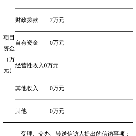
访突出问题及群体性事件联席会议办公室职
责。
项目
2009年设立，延续至今。
概况
项目立项的依据
办信需要
项目
项目申报的可行
可行
立项
性
情况
项目申报的必要
办信需要
性
项目实施内容
开始时间
完成时间
项目