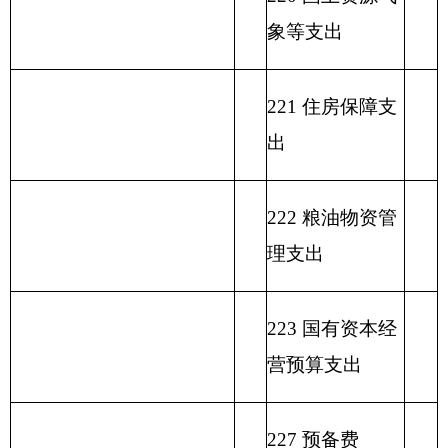
收 入 总 计
支 出 合 计
表二：
部门收入总体情况表
填报部门：
克州文化馆
单位：万元
政
功
一
财
事
府
功能分
能
般
政
业
用事
单位上年
性
类科目
分
公
专
事
单
其
业基
结余（不
基
编码
类
总
共
户
业
位
他
金弥
包括国库
金
科
计
预
管
收
经
收
补收
集中支付
预
目
算
理
入
营
入
支差
额度结
算
名
拨
资
收
额
余）