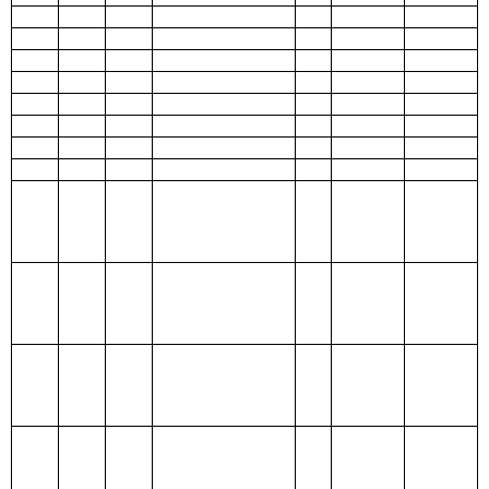
210 医疗卫生与
计划生育支出
211 节能环保支
出
212 城乡社区支
出
213 农林水支出
214 交通运输支
出