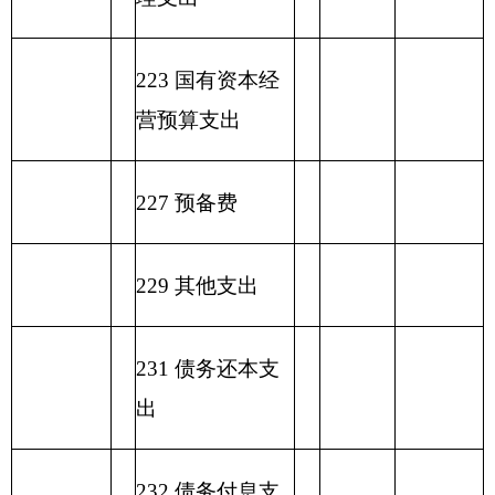
编制部门
克州文化馆
单位：万元
一般公共预算基本支
项目
出
经济分类科目
编码
经济分类科目
小
人员经
公用经费
名称
计
费
类
款
…