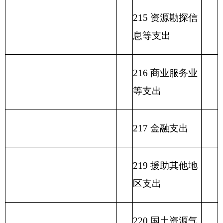
231 债务还本支
出
232 债务付息支
出
233 债务发行费
支出
小 计
小 计
单位上年结余（不包括国
230 转移性支出
库集中支付额度结余）