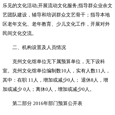
编制部门：
克州文化馆
单位：万元
收 入
支 出
预
预
项 目
算
功能分类
算
数
数
201 一般公共服
财政拨款（补助）
务支出
一般公共预算
202 外交支出
政府性基金预算
203 国防支出