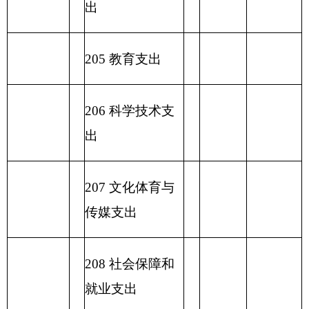
出
2
32 债务付息支
出
233
债务发行费
支出
小 计
小 计
230 转移性支出
收 入 总
支 出 总 计
计