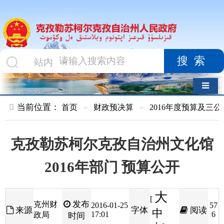
搜索
导航切换
当前位置：
首页
»
财政预决算
»
2016年度预算及三公经费
»
部
克孜勒苏柯尔克孜自治州文化馆
2016年部门 预算公开
大
[
发布
克州财
2016-01-25
57
来源
字体
阅读
中
17:01
6
政局
时间
小
]
克孜勒苏柯尔克孜自治州文化馆2016年部门
预