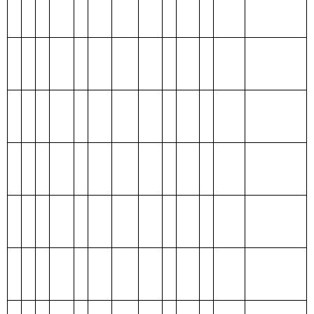
类
款
项