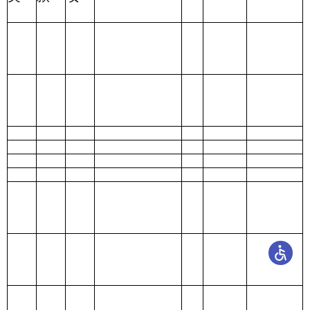
表七：
项目支出情况表
编制部门：
克
单位：万元
州文化馆
对
债
对
商
个
务
社
科 目
项
工
资本
对企
品
人
利
资
对
会
编 码
目
资
性支
业补
其