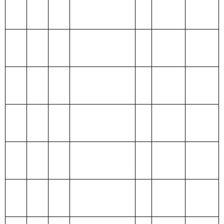
出
205 教育支出
206 科学技术支
出
207 文化体育与
传媒支出
208 社会保障和
就业支出
209 社会保险基
金支出