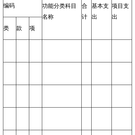
合
合
一般公
政府性基
项 目
功 能 分 类
计
计
共预算
金预算
财政拨款
201 一般公共服
（补助）
务支出
一般公共
202 外交支出
预算
政府性基
203 国防支出
金预算
204 公共安全支