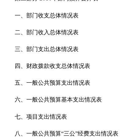
四、财政拨款收支总体情况表
五、一般公共预算支出情况表
六、一般公共预算基本支出情况表
七、
项目支出情况表
八、一般公共预算“三公”经费支出情况表
九、政府性基金预算支出情况表
第三部分
2016
年部门预算情况说明
一、关于
克州计生协会
2016
年收支预算情况的
总体说明
二、关于
克州计生协会
2016
年收入预算情况说