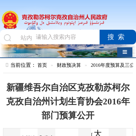
搜索
导航切换
当前位置：
首页
»
财政预决算
»
2016年度预算及三公经费
»
部
新疆维吾尔自治区克孜勒苏柯尔
克孜自治州计划生育协会2016年
部门预算公开
大
[
发布
克州财
2016-01-25
13
来源
字体
阅读
中
15:01
04
政局
时间
小
]