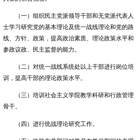
二、机构设置及人员情况
克州社会主义学院无下属预算单位，下设
3
个
处室，分别是：
办公室、总务科、教研室
。
克州社会主义学院
编制数
15
人，实有人数
13
人，其中：在职
13
人，增加
1
人； 退休
5
人，增加或
减少
0
人；离休
人，增加或减少
0
人。
第二部分
2016
年
部门预算公开表
具体表格见附件。
第三部分
2016
年部门预算情况说明
2016
年部门预算情况说明
一、关于克州社会主义学院
2016
年收支预算情