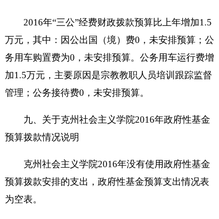
用车
辆，价值
30.4
万元。
3.
办公家具价值
109.28
万元。
4.
其他资产价值
4.21
万元。
单位价值
50
万元以上大型设备
0
台（套），单
位价值
100
万元以上大型设备
0
台（套）。
2016
年部门预算未安排购置车辆经费（或安排
购置车辆经费
万元），安排购置
50
万元以上大型设
备
0
台（套），单位价值
100
万元以上大型设备
0
台
（套）
（四）预算绩效情况
2016
年度，本年度实行绩效管理的项目
0
个，
涉及预算金额
0
万元。