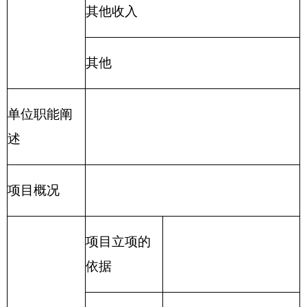
用车购置及运行费和公务接待费。其中，因公出国
（境）费指单位公务出国（境）的住宿费、旅费、
伙食补助费、杂费、培训费等支出；公务用车购置
及运行费指单位公务用车购置费及租用费、燃料
费、维修费、过路过桥费、保险费、安全奖励费用
等支出；公务接待费指单位按规定开支的各类公务
接待（含外宾接待）支出。
（八）机关运行经费：
指各部门的公用经费，
包括办公及印刷费、邮电费、差旅费、会议费、福
利费、日常维修费、专用材料及一般设备购置费、
办公用房水电费、办公用房取暖费、办公用房物业
管理费、公务用车运行维护费及其他费用。
附件：
2016年部门预算公开表.xlsx_(021002)克
州社会主义学院.xlsx