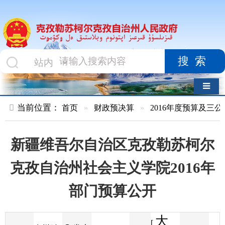
搜索
导航切换
当前位置：
首页
»
财政预决算
»
2016年度预算及三公经费
»
部
新疆维吾尔自治区克孜勒苏柯尔
克孜自治州社会主义学院2016年
部门预算公开
大
[
发布
克州财
2016-01-25
10
来源
字体
阅读
中
17:01
81
政局
时间
小
]