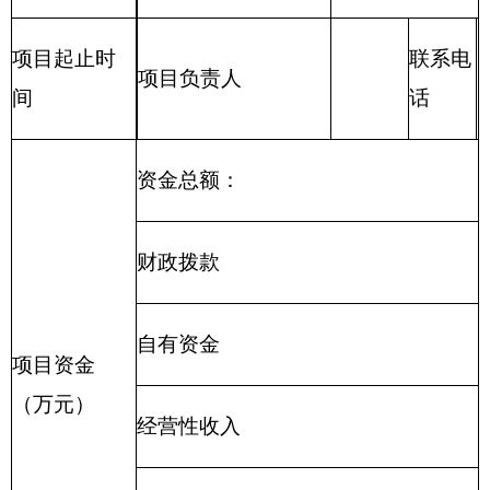
（三）财政专户管理资金：
包括专户管理行政
事业性收费（主要是教育收费）、其他非税收入。
（四）其他资金：
包括事业收入、经营收入、
其他收入等。
（五）基本支出：
包括人员经费、商品和服务
支出（定额）。其中，人员经费包括工资福利支
出、对个人和家庭的补助。
（六）项目支出：
部门支出预算的组成部分，
是自治区本级部门为完成其特定的行政任务或事业
发展目标，在基本支出预算之外编制的年度项目支
出计划。
（七）“三公”经费：
指自治区本级部门用一般
公共预算财政拨款安排的因公出国（境）费、公务