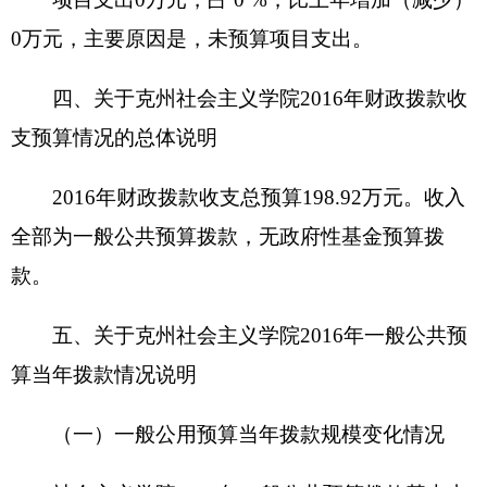
社会主义学院
2016
年一般公共预算基本支出
198.92
万元。其中：人员经费
183.49
万元，主要包
括住房公积金
12.02
万，奖励金
0.02
万，奖金
3.76
万，基本工资
45.17
万，退休费
19.50
万，津贴补贴
70.80
万，社会保障缴费
32.20
万等。
公用经费
15.43
万元，主要包括：维修
(
护
)
费
0.30
万，劳务费
0.50
万，差旅费
0.30
万，公务用车运
行维护费
2.50
万，福利费
1.14
万，工会经费
0.64
万，取暖费
8.05
万，电费
0.40
万，邮电费
0.60
万，办公费
1.00
万等。
七、关于克州社会主义学院
2016
年项目支出情
况说明