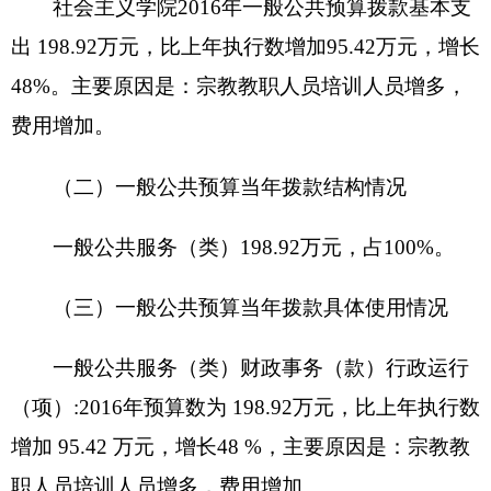
2016
年未做项目支出预算
八、关于克州社会主义学院
2016
年一般公共预
算“三公”经费预算情况说明
克州社会主义学院
2016
年“三公”经费财政拨款
预算数为
2.5
万元，其中：因公出国（境）费
0
万
元，公务用车购置
0
万元，公务用车运行费
2.5
万
元，公务接待费
0
万元。
2016
年“三公”经费财政拨款预算比上年增加
1.5
万元，其中：因公出国（境）费
0
，未安排预算；公
务用车购置费为
0
，未安排预算。公务用车运行费增
加
1.5
万元，主要原因是宗教教职人员培训跟踪监督
管理；公务接待费
0
，未安排预算。
九、关于克州社会主义学院
2016
年政府性基金