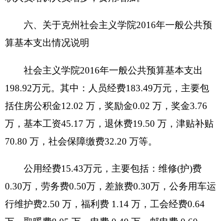
预算拨款情况说明
克州社会主义学院
2016
年没有使用政府性基金
预算拨款安排的支出，政府性基金预算支出情况表
为空表。
十、其他重要事项的情况说明
（一）机关运行经费情况
2016
年，克州社会主义学院本级及下属
0
家行
政单位、
1
家参公管理事业单位和
0
家事业单位的机
关运行经费财政拨款预算
198.92
万元，比上年预算
增加
95.42
万元，增长
48%
。主要原因是宗教教职人
员培训人员增多，费用增加；
（二）政府采购情况