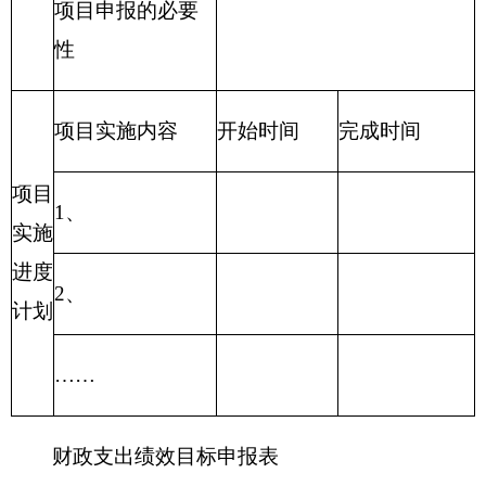
1、
实施
进度
2、
计划
……
财政支出绩效目标申报表
（ 2016年度）
3、填报单位：克州保密局
项目
“三合一”建设维
新增项目□ 延续项
项目属性
名称
护费
目□
主管
项目实施