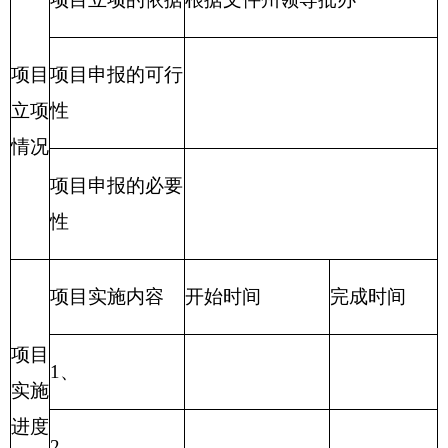
项目
保密干部培训
新增项目□ 延续项目
项目属性
名称
费
□
主管
项目实施单
克州保密局
克州保密局
部门
位
项目
联系电
起止
2016年2月份
项目负责人
秘洁
话
时间
资金总额 35000元
财政拨款35000元