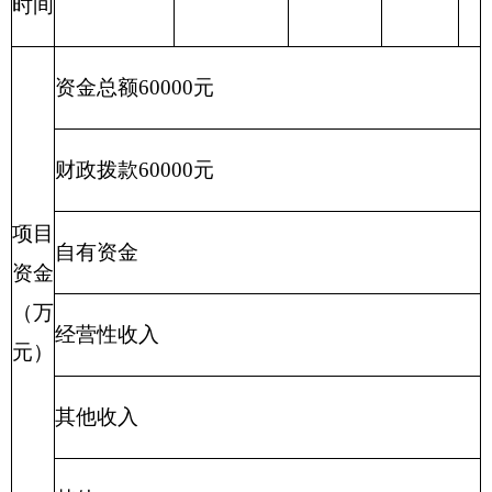
其他收入
其他
州国家保密局为行政执法单位，履行保密监督
单位
检查，开展机关单位、各级领导干部、涉密人
职能
员及各族群众的保密宣传培训教育，网络风险
阐述
评估和测评，对机关单位计算机实行监测、确
保克州与自治区保密业务网络正常运行等。
项目
对全州机关单位安装“三合一”保密防护设备进
概况
行监测维护
项目立项的依据
根据文件州领导批办
项目