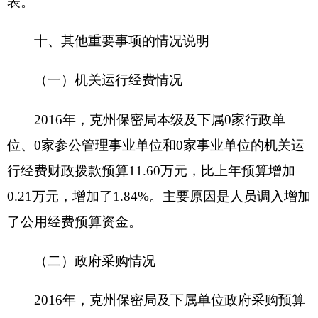
财政支出绩效目标申报表
（ 2016年度）
1、填报单位：克州保密局
项目
网络测评和风险
新增项目□ 延续
项目属性
名称
评估费
项目□
主管
项目实施
克州保密局
克州保密局
部门
单位
项目
项目负责
起止
2016年2月份
秘洁
联系电话
人
时间