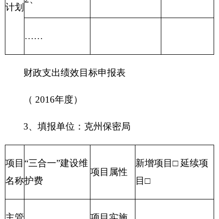
项目
自有资金
资金
（万
经营性收入
元）
其他收入
其他
州国家保密局为行政执法单位，履行保密监督
单位
检查，开展机关单位、各级领导干部、涉密人
职能
员及各族群众的保密宣传培训教育，网络风险
阐述
评估和测评，对机关单位计算机实行监测、确
保克州与自治区保密业务网络正常运行等。