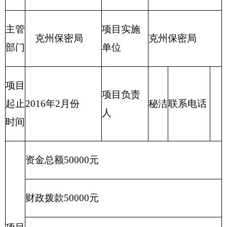
项目
新增项目□ 延续项目
网络运行费
项目属性
名称
□
主管
克州保密
项目实施单
克州保密局
部门
局
位
项目
联系电
起止
2016年2月份
项目负责人
秘洁
话
时间
资金总额60000元
财政拨款60000元