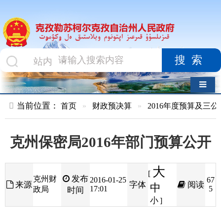
搜索
导航切换
当前位置：
首页
»
财政预决算
»
2016年度预算及三公经费
»
部
克州保密局2016年部门预算公开
大
[
发布
克州财
2016-01-25
67
来源
字体
阅读
中
17:01
5
政局
时间
小
]
克孜勒苏柯尔克孜自治州保密局2016年