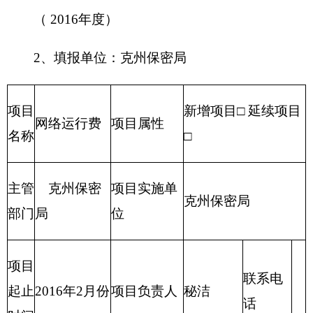
克州保密局
克州保密局
部门
单位
项目
项目负责
联系电
起止
2016年2月份
秘洁
人
话
时间
资金总额30000元
财政拨款30000元
项目
自有资金
资金
（万
经营性收入
元）