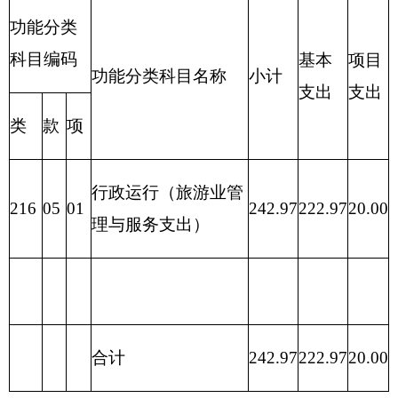
302
30206
电费
0.30
0.00
0.30
合计
222.97
197.23
25.75
表七：
项目支出情况表
编制部门：克州旅游局
单位：万元
对
债
对
个
务
社
科 目 编
工
资本
对企
人
利
资
对
会
码
资
商品
性支
业补