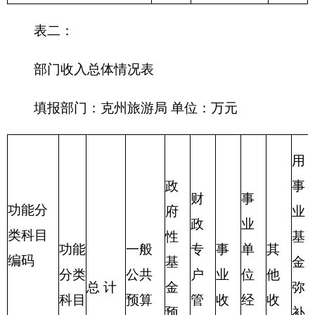
功能分类科目名称
合计
支出
支出
类
款
项
行政运行（旅游业管
216
05
01
272.97
252.97
20.00
理与服务支出）
合计
272.97
252.97
20.00
表四：
财政拨款收支预算总体情况表
编制部门：克州旅游局 单位：万元