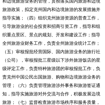
职业资格制度和等级制度工作。负责局机关及直属
单位的党群、人事劳资和社会劳动保障工作；
（九）监督管理旅游局直属企业，国有资产的保值
增值工作，组织实施对企业的改制工作和组建新的
领导班子的审核；（十）承办自治州党委、人民政
府交办的其他事项。
二、机构设置及人员情况
克州旅游局无下属预算单位，
下设3个科室,分
别是办公室、业务科、执法支队。
克州旅游局编制
数14人，实有人数14人（行政编制数 6人，事业编
制数8人），实有人数14人，其中：在职14人，增
加或减少0人；退休 4人，增加或减少0人；离休0
人，增加或减少0人。
第二部分 2016年部门预算公开表