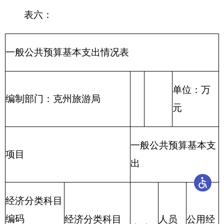
项目
和
息
本
企
保
项目
福
和服
出
助
科目
支出
家
及
性
业
障
名称
利
务支
（基
（基
合计
庭
费
支
补
基
支
出
本建
本建
的
用
出
助
金
出
设）
设）
类
款
项
补
支
补
助
出
助
行政
运行
（旅
游业
旅游
216
05
01
20
0.00
20.00
0.00
0.00
0.00
0.00
0.00
0.00
0.
管理
户外
与服
广告
务支
出）