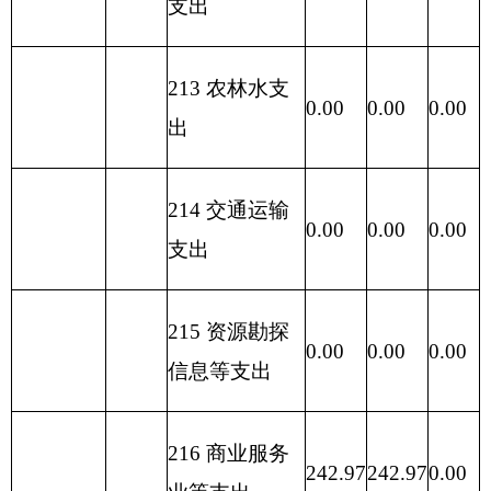
功能分类
科目编码
基本
项目
功能分类科目名称
小计
支出
支出
类
款
项
行政运行（旅游业管
216
05
01
242.97
222.97
20.00
理与服务支出）
合计
242.97
222.97
20.00
表六：