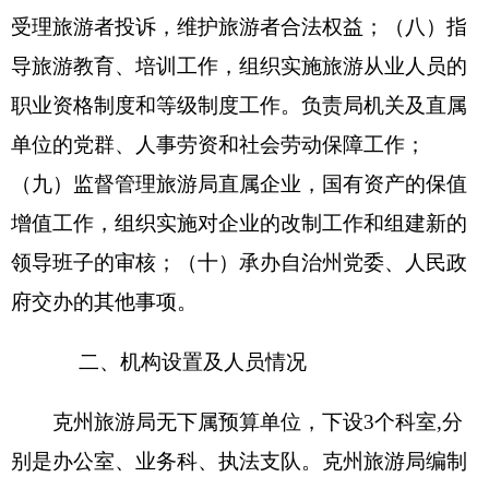
表一：
部门收支总体情况表
编制部门：克州旅游局 单位：万元
收 入
支 出
预算
预算
项 目
功能分类
数
数
201 一般公
财政拨款（补助）
242.97
共服务支出
202 外交支