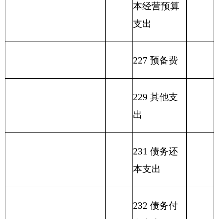
名称
拨款
理
入
营
入
算
收
支付
资
收
拨
支
额度
金
入
类
款
项
款
差
结
额
余）
行政
运行
（旅
游业
216
05
01
272.97
242.97
0.00
0.00
0.00
0.00
0.00
0.00
30.00
管理
与服
务支
出）