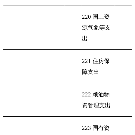
收 入 总 计
272.97
支 出 合 计
272.97
表二：
部门收入总体情况表
填报部门：克州旅游局 单位：万元
用
单位
政
事
上年
财
事
功能分
府
业
结余
政
业
类科目
性
基
（不
功能
一般
专
事
单
其
编码
基
金
包括
分类
公共
户
业
位
他
总 计
金
弥
国库
科目
预算
管
收
经
收
预
补
集中