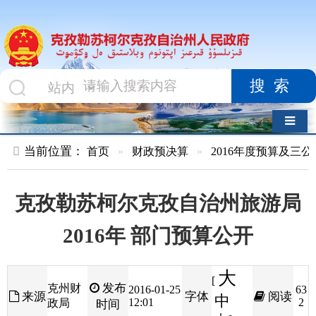
搜索
导航切换
当前位置：
首页
»
财政预决算
»
2016年度预算及三公经费
»
部
克孜勒苏柯尔克孜自治州旅游局
2016年 部门预算公开
大
[
发布
克州财
2016-01-25
63
来源
字体
阅读
中
12:01
2
政局
时间
小
]
克孜勒苏柯尔克孜自治州旅游局2016年