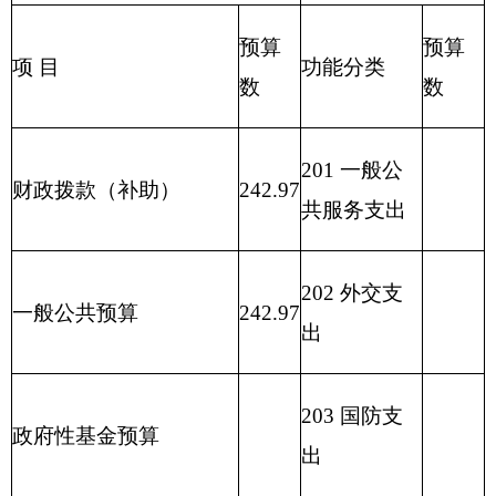
207 文化体
其他收入
育与传媒支
出
208 社会保
用事业基金弥补收支差
障和就业支
额
出
209 社会保
险基金支出
210 医疗卫
生与计划生
育支出