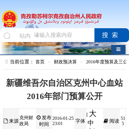
搜索
导航切换
当前位置：
首页
»
财政预决算
»
2016年度预算及三公经费
»
部
新疆维吾尔自治区克州中心血站
2016年部门预算公开
大
[
发布
克州财
2016-01-25
51
来源
字体
阅读
中
23:01
5
政局
时间
小
]
新疆维吾尔自治区克州中心血站