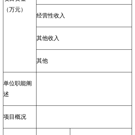
发展目标，在基本支出预算之外编制的年度项目支
出计划。
（七）“三公”经费：
指自治区本级部门用一般
公共预算财政拨款安排的因公出国（境）费、公务
用车购置及运行费和公务接待费。其中，因公出国
（境）费指单位公务出国（境）的住宿费、旅费、
伙食补助费、杂费、培训费等支出；公务用车购置
及运行费指单位公务用车购置费及租用费、燃料
费、维修费、过路过桥费、保险费、安全奖励费用
等支出；公务接待费指单位按规定开支的各类公务
接待（含外宾接待）支出。
（八）机关运行经费：
指各部门的公用经费，
包括办公及印刷费、邮电费、差旅费、会议费、福