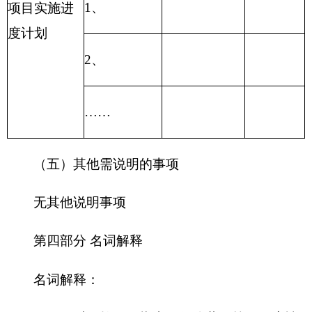
各县（市）网站
媒体
地州市政府
区政府部门
省区市政府
国家部委局
主办：克孜勒苏柯尔克孜自治州人民政府办公室
承办：克孜勒苏柯尔克孜自治州政务公开信息中心
新公网安备65300102000007号
新ICP备2022000247号
政府网站标识码：6530000002
法律声明
关于我们