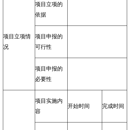
利费、日常维修费、专用材料及一般设备购置费、
办公用房水电费、办公用房取暖费、办公用房物业
管理费、公务用车运行维护费及其他费用。
附件：
I克州编办2016年预算公开
MG_20181228_0022_NEW.pdf
2016年部门预算公开表.xls
（此件公开发布）
克州党委机构编制委员会办公室
2016
年
1
月
20
日
分享:
打印本页
关闭窗口