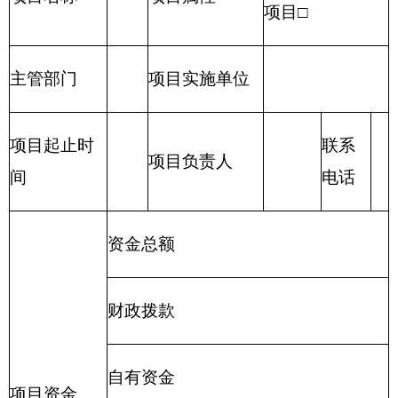
（一）财政拨款：
指由一般公共预算、政府性
基金预算安排的财政拨款数。
（二）一般公共预算：
包括公共财政拨款（补
助）资金、专项收入。
（三）财政专户管理资金：
包括专户管理行政
事业性收费（主要是教育收费）、其他非税收入。
（四）其他资金：
包括事业收入、经营收入、
其他收入等。
（五）基本支出：
包括人员经费、商品和服务
支出（定额）。其中，人员经费包括工资福利支
出、对个人和家庭的补助。
（六）项目支出：
部门支出预算的组成部分，
是自治区本级部门为完成其特定的行政任务或事业