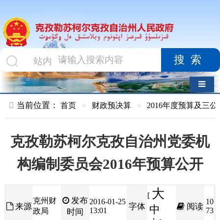
搜索
导航切换
当前位置：
首页
»
财政预决算
»
2016年度预算及三公经费
»
部
克孜勒苏柯尔克孜自治州党委机
构编制委员会2016年预算公开
大
[
发布
克州财
2016-01-25
10
来源
字体
阅读
中
13:01
73
政局
时间
小
]
克孜勒苏柯尔克孜自治州党委机构编制委员会