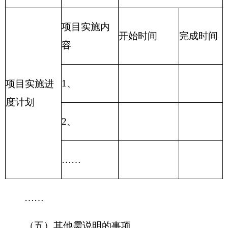
政府住房基金支出、土地有偿使用支出、城镇公用
事业附加支出、其他城乡社区事务支出。
附表：
2016年部门预算公开表.xls
克州住建局2016年度预算公开.pdf
（此件公开发布）
克州住房和城乡建设局
2016
年
1
月
20
日
分享:
打印本页
关闭窗口