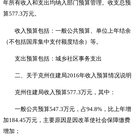
克州住建局
2016
年支出预算
577.3万元
，其中：
基本支出
577.3
万元，占
100
%，比上年增加
（减少）
0
万元，主要原因是
无
。
项目支出
0
万元，占
0
%，比上年增加（减少）
0
万元，主要原因是
无
。
四、关于
克州住建局
2016
年财政拨款收支预算
情况的总体说明
2017年财政拨款收支总预算
547.3
万元。
收入全部为一般公共预算拨款，无政府性基金
预算款。
五、关于
克州住建局
2016
年一般公共预算当年