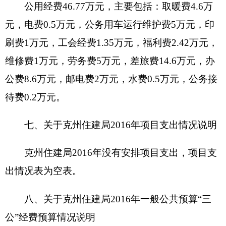
（一）机关运行经费情况
2016
年
，克州住建局
本级及下属
1
家行政单
位、
0
家参公管理事业单位和
5
家事业单位的机关运
行经费财政拨款预算
46.77
万元，比上年预算减少
3.98
万元，下降
7.84
%。主要原因是
人员减少
。
（二）政府采购情况
2016
年，
克州住建局
部门及下属单位政府采购
预算
24.8
万元，其中：政府采购货物预算
24.8
万
元，政府采购工程预算
0
万元，政府采购服务预算
0
万元。
2016
年度本部门面向中小企业预留政府采购项
目预算金额
0
万元，其中：面向小微企业预留政府采
购项目预算金额
0
万元。