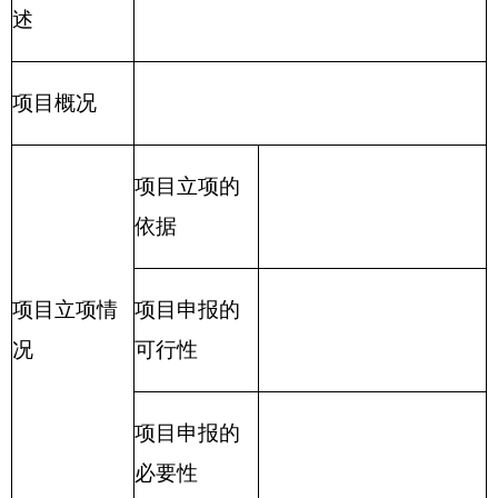
伙食补助费、杂费、培训费等支出；公务用车购置
及运行费指单位公务用车购置费及租用费、燃料
费、维修费、过路过桥费、保险费、安全奖励费用
等支出；公务接待费指单位按规定开支的各类公务
接待（含外宾接待）支出。
（八）机关运行经费：
指各部门的公用经费，
包括办公及印刷费、邮电费、差旅费、会议费、福
利费、日常维修费、专用材料及一般设备购置费、
办公用房水电费、办公用房取暖费、办公用房物业
管理费、公务用车运行维护费及其他费用。
（九）城乡社区事务支出：
反映城乡社区管理
事务支出。此类下设10款：城乡社区管理事务、城
乡社区规划与管理、城乡社区公共设施、城乡社区
住宅、城乡社区环境卫生、建设市场管理与监督、