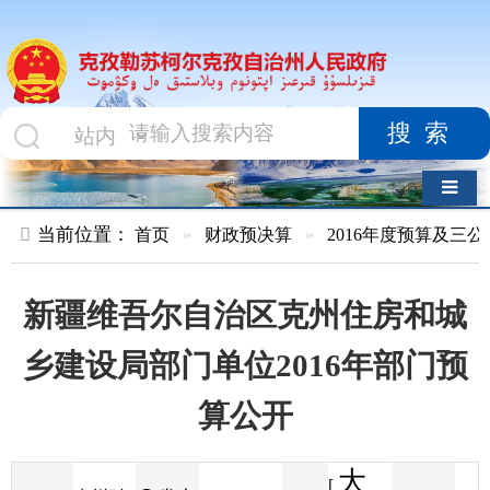
搜索
导航切换
当前位置：
首页
»
财政预决算
»
2016年度预算及三公经费
»
部
新疆维吾尔自治区克州住房和城
乡建设局部门单位2016年部门预
算公开
大
[
发布
克州财
2016-01-25
82
来源
字体
阅读
中
19:01
3
政局
时间
小
]