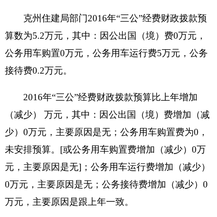
（三）国有资产占用使用情况
截至
2015
年底，
克州住建局
部门及下属各预算
单位占用使用国有资产总体情况为
1.房屋
0
平方米，价值
0
万元。
2.车辆
2
辆，价值
65
万元；其中：一般公务用车
2
辆，价值
65
万元；执法执勤用车
0
辆，价值
0
万
元；其他车辆
0
辆，价值
0
万元。
3.办公家具价值
0
万元。
4.其他资产价值
52.11
万元。
单位价值50万元以上大型设备
0
台（套），单
位价值100万元以上大型设备
0
台（套）。