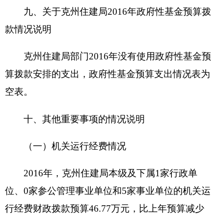
2016
年部门预算未安排购置车辆经费（或安排
购置车辆经费
0
万元），安排购置50万元以上大型
设备
0
台（套），单位价值100万元以上大型设备
0
台（套）
（四）预算绩效情况
2016
年度，本年度实行绩效管理的项目
0
个，
涉及预算金额
0
万元。具体情况见下表（按项目分别
填报）：
财政支出绩效目标申报表
（
2016
年度）
填报单位：