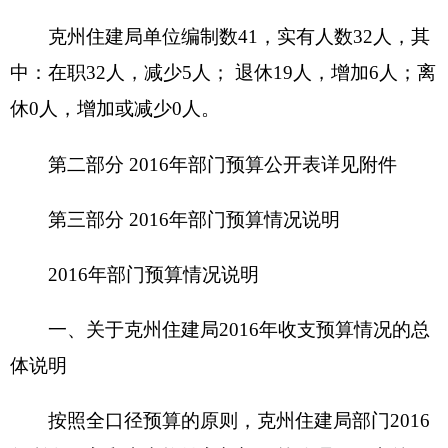
支出预算包括：城乡社区
事务
支出
二、关于
克州住建局
2016
年收入预算情况说明
克州住建局
收入预算
577.3万元
，其中：
一般公共预算
547.3
万元，占
94.8
%，比上年增
加
184.45
万元，主要原因是
因改革使社会保障缴费
增加
；
政府性基金预算
0
万元， 占
0
%，比上年增加
（减少）
0
万元，主要原因是
无
；
单位上年结余（不包括国库集中支付额度结
余）
30
万元，占
5.19
%，比上年减少
20
万元，主要
原因是
结余项目资金减少。
三、
关于
克州住建局
2016
年支出预算情况说明