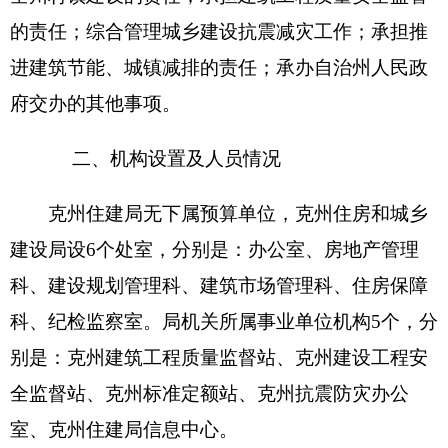
休
0
人，增加或减少
0
人。
第二部分 2016年部门预算公开表详见附件
第三部分
2
016
年部门预算情况说明
2016
年部门预算情况说明
一、
关于
克州住建局2016
年收支预算情况的总
体说明
按照全口径预算的原则，
克州住建局
部门
2016
年所有收入和支出均纳入部门预算管理。收支总预
算
577.3
万元。
收入预算包括：一般公共预算、单位上年结余
（不包括国库集中支付额度结余）等。