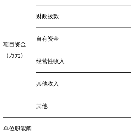
（四）其他资金：
包括事业收入、经营收入、
其他收入等。
（五）基本支出：
包括人员经费、商品和服务
支出（定额）。其中，人员经费包括工资福利支
出、对个人和家庭的补助。
（六）项目支出：
部门支出预算的组成部分，
是自治区本级部门为完成其特定的行政任务或事业
发展目标，在基本支出预算之外编制的年度项目支
出计划。
（七）“三公”经费：
指自治区本级部门用一般
公共预算财政拨款安排的因公出国（境）费、公务
用车购置及运行费和公务接待费。其中，因公出国
（境）费指单位公务出国（境）的住宿费、旅费、