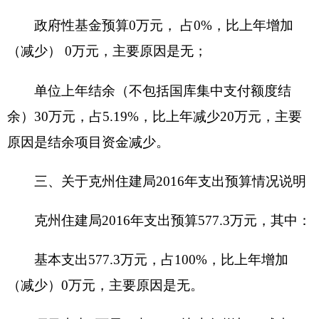
拨款情况说明
（一）一般公用预算当年拨款规模变化情况
克州住建局
2016
年一般公共预算拨款基本支出
547.3
万元，比上年
预算
数
增加
184.45
万元，
增加
50.83
%。主要原因是：
因改革使社会保障缴费增
加。
（二）一般公共预算当年拨款结构情况
一般公共服务（类）
547.3
万元，占
100
%。
（三）一般公共预算当年拨款具体使用情况
一般公共服务（
212
）财政事务（
01
）行政运
行（
01
）:
2016
年预算数为
547.3
万元，
比上年
预算
数增加
184.45
万元，
增加
50.83
%，主要原因是：
因