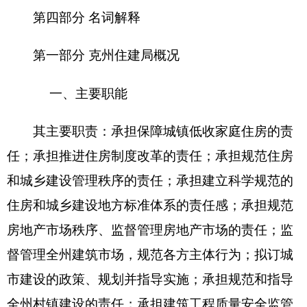
的责任；综合管理城乡建设抗震减灾工作；承担推
进建筑节能、城镇减排的责任；承办自治州人民政
府交办的其他事项。
二、机构设置及人员情况
克州住建局无下属预算单位，克州住房和城乡
建设局设
6
个
处室，分别是
：办
公
室、房地产管理
科、建设规划管理科、建筑市场管理科、住房保障
科、纪检监察室
。局机关所属事业单位机构5个
，分
别是
：克州建筑工程质量监督站、克州建设工程安
全监督站、克州标准定额站、克州抗震防灾办公
室、克州住建局信息中心。
克州住建局
单位编制数
41
，实有人数
32
人，其
中：在职
32
人，减少
5
人； 退休
19
人，增加
6
人；离