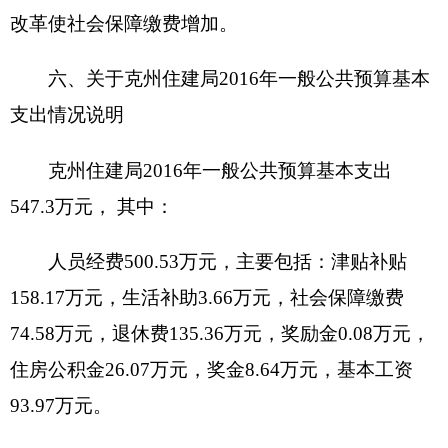
2016
年“三公”经费财政拨款预算比上年增加
（减少） 万元，其中：因公出国（境）费增加（减
少）
0
万元，主要原因是
无
；公务用车购置费为0，
未安排预算。[或公务用车购置费增加（减少）
0
万
元，主要原因是
无
]；公务用车运行费增加（减少）
0
万元，主要原因是
无
；公务接待费增加（减少）
0
万元，主要原因是
跟上年一致
。
九、关于
克州住建局
2016
年政府性基金预算拨
款情况说明
克州住建局
部门
2016
年没有使用政府性基金预
算拨款安排的支出
，
政府性基金预算支出情况表为
空表。
十、其他重要事项的情况说明