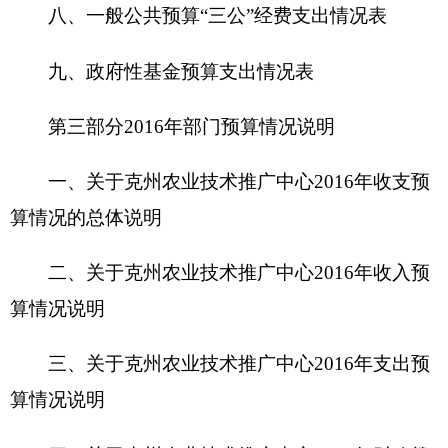
二、关于克州农业技术推广中心
2016
年收入预
算情况说明
三、关于克州农业技术推广中心
2016
年支出预
算情况说明
四、
关于克州农业技术推广中心
2016
年
财政拨
款收支预算情况的总体说明
五、关于克州农业技术推广中心
2016
年一般公
共预算当年拨款情况说明
六、关于克州农业技术推广中心
2016
年一般公
共预算基本支出情况说明
七、关于克州农业技术推广中心
2016
年项目支
出情况说明