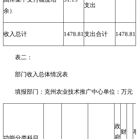
部门支出总体情况表
编制部门：克州农业技术推广中心
单位：万元
项目
支出预算
功能分类科
项
目编码
功能分类科目
目
合计
基本支出
名称
支
出
类
款
项
事业运行（农
213
01
04
1478.81
0
业）
1478.81