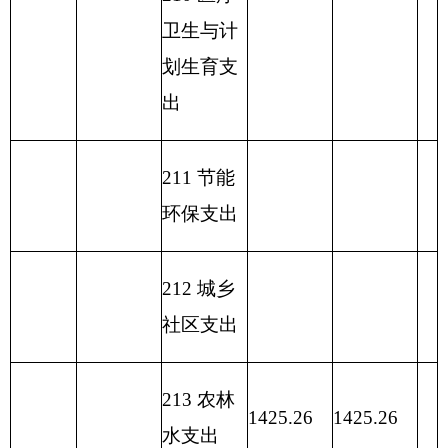
233
债务
发行费支
出
小
计
1425.26
小
计
1425.26
1425.26
230
转移
51.16
性支出
收
入
总
1425.26
支
出
总
计
1425.26
1425.26
计
表五：