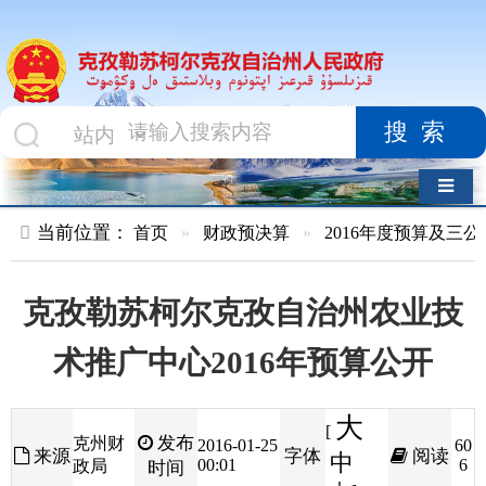
搜索
导航切换
当前位置：
首页
»
财政预决算
»
2016年度预算及三公经费
»
部
克孜勒苏柯尔克孜自治州农业技
术推广中心2016年预算公开
大
[
发布
克州财
2016-01-25
60
来源
字体
阅读
中
00:01
6
政局
时间
小
]