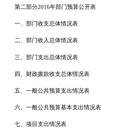
三、部门支出总体情况表
四、财政拨款收支总体情况表
五、一般公共预算支出情况表
六、一般公共预算基本支出情况表
七、
项目支出情况表
八、一般公共预算“三公”经费支出情况表
九、政府性基金预算支出情况表
第三部分
2016
年部门预算情况说明
一、关于克州农业技术推广中心
2016
年收支预
算情况的总体说明