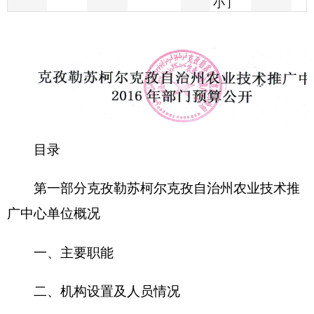
目录
第一部分
克孜勒苏柯尔克孜自治州农业技术推
广中心单位概况
一、主要职能
二、机构设置及人员情况
第二部分
2016
年部门预算公开表
一、部门收支总体情况表
二、部门收入总体情况表