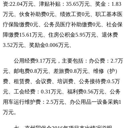
少）0 %。主要原因是无 。
十、
其他重要事项的情况说明
无其他事项说明
（一）机关运行经费情况
201
6
年，
克州贸促会
本级及下属0家行政单
位、1家参公管理事业单位和0家事业单位的机关运
行经费财政拨款预算
9.17
万元，比上年预算增
加
0.31
万元，增长
0.03
%。主要原因是
开展业务工作需
要
。
（二）政府采购情况
201
6
年， 克州贸促会及下属单位政府采购预算