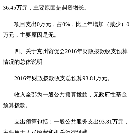
资增长
。
六、关于克州贸促会201
6
年一般公共预算基本
支出情况说明
克州贸促会201
6
年一般公共预算基本支出
93.81
万元， 其中：
人员经费
84.63
万元，主要包括：基本工
资:
22.04
万元、津贴补贴：
35.65
万元、奖金：
1.83
万元、伙食补助费0元、绩效工资0元、职工基本医
疗保险缴费0元、公务员医疗补助缴费0元、社会保
障缴费
15.61
万元、住房公积金
5.95
万元、退休费
3.52
万元、奖励金
0.006
万元、
公用经费
9.17
万元，主要包括：办公费：
2.7
万
元、邮电费0
.8
万元、差旅费
0.8
万元、维修（护）