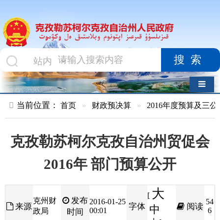
搜索
导航切换
当前位置：
首页
»
财政预决算
»
2016年度预算及三公经费
»
部
克孜勒苏柯尔克孜自治州贸促会
2016年 部门预算公开
大
[
发布
克州财
2016-01-25
54
来源
字体
阅读
中
00:01
6
政局
时间
小
]
克孜勒苏柯尔克孜自治州贸促会201
6
年