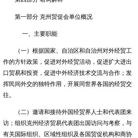
会开展交流与合作；组织或参与全州大型的招商引
资活动，做好全州国际招商引资的促进工作；组
织、参加或与外国相应机构联合召开有关经济贸易
技术合作和法律方面的国际会议；负责与外国对口
组织在新疆设立的代表机构以及外国在新疆成立商
会进行联络；向外国派遣常驻代表或设立代表处。
（三）根据中国贸促会和自治州人民政府授
权，协调、管理自治州出国举办经济贸易展览会；
代表克州出国举办经济贸易展览会、洽谈会；代表
克州参加国际展览局的活动，组织克州企业参加国
际经贸展览会；参加自治区贸促会在国外和境内举
办的各种展览活动；负责安排或主办国外来克州经
贸展览会及其他经贸展览会；审批克州贸促系统在
自治州境内举办的对外经济技术展览会。