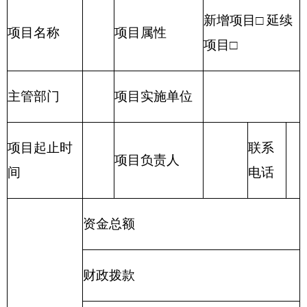
（二）一般公共预算：
包括公共财政拨款（补
助）资金、专项收入。
（三）财政专户管理资金：
包括专户管理行政
事业性收费（主要是教育收费）、其他非税收入。
（四）其他资金：
包括事业收入、经营收入、
其他收入等。
（五）基本支出：
包括人员经费、商品和服务
支出（定额）。其中，人员经费包括工资福利支
出、对个人和家庭的补助。
（六）项目支出：
部门支出预算的组成部分，
是自治区本级部门为完成其特定的行政任务或事业
发展目标，在基本支出预算之外编制的年度项目支
出计划。