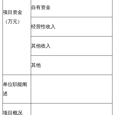
（七）“三公”经费：
指自治区本级部门用一般
公共预算财政拨款安排的因公出国（境）费、公务
用车购置及运行费和公务接待费。其中，因公出国
（境）费指单位公务出国（境）的住宿费、旅费、
伙食补助费、杂费、培训费等支出；公务用车购置
及运行费指单位公务用车购置费及租用费、燃料
费、维修费、过路过桥费、保险费、安全奖励费用
等支出；公务接待费指单位按规定开支的各类公务
接待（含外宾接待）支出。
（八）机关运行经费：
指各部门的公用经费，
包括办公及印刷费、邮电费、差旅费、会议费、福
利费、日常维修费、专用材料及一般设备购置费、
办公用房水电费、办公用房取暖费、办公用房物业