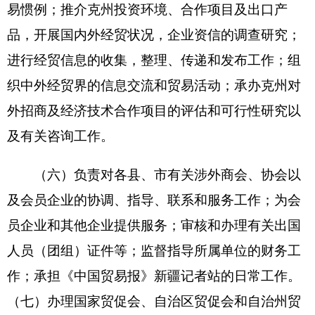
克州贸促会
编制数6，实有人数6人，其中：在
职6人，增加或减少0人； 退休
2
人，增加或减少0
人；离休0人，增加或减少0人。
第二部分 201
6
年部门预算公开表
详见附件
第三部分 201
6
年克州贸促会预算情况说明
201
6
年克州贸促会预算情况说明
一、
关于克州贸促会201
6
年收支预算情况的总
体说明
按照全口径预算的原则，
克州贸促会201
6
年所
有收入和支出均纳入部门预算管理。收支总预算
93.81
万元。