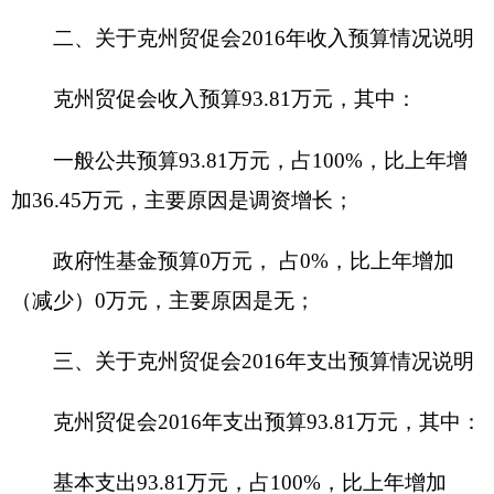
（一）一般公用预算当年拨款规模变化情况
克州贸促会201
6
年一般公共预算拨款基本支出
93.81
万元，比上年
预算
数增加
36.45
万元，增长
38
%。主要原因是：
调资增长
。
（二）一般公共预算当年拨款结构情况
1.一般公共服务（
群众团体事务
）
93.81
万
元，
占100%。
（三）一般公共预算当年拨款具体使用情况
1.一般公共服务（201）
群众团体
事务（29）行
政运行（01）:2018年预算数为
93.81
万元，比上年
预算
数增加
36.45
万元，增长
38
%，主要原因是：
调