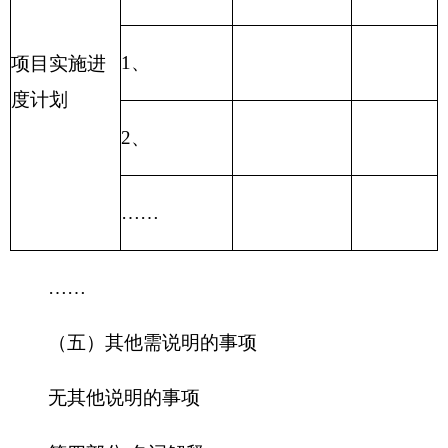
地州市政府
区政府部门
省区市政府
国家部委局
主办：克孜勒苏柯尔克孜自治州人民政府办公室
承办：克孜勒苏柯尔克孜自治州政务公开信息中心
新公网安备65300102000007号
新ICP备2022000247号
政府网站标识码：6530000002
法律声明
关于我们