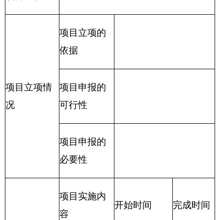
管理费、公务用车运行维护费及其他费用。
附件：
2016年部门预算公开表.xlsx_(016002)克
州贸促会.xlsx
克州贸促会修改.pdf
（此件公开发布）
克州贸促会
201
6
年1月
20
日
分享:
打印本页
关闭窗口
各县（市）网站
媒体