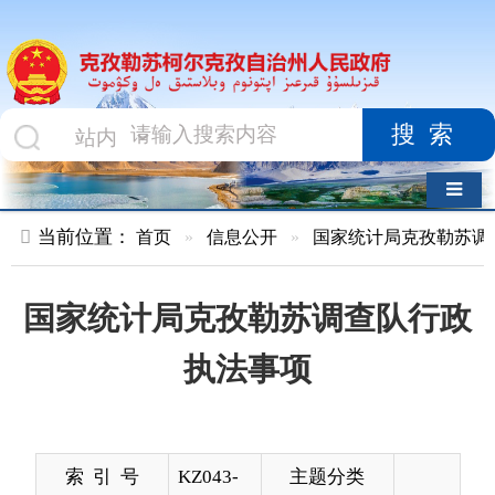
搜索
导航切换
当前位置：
首页
»
信息公开
»
国家统计局克孜勒苏调查队
»
行
国家统计局克孜勒苏调查队行政
执法事项
索 引 号
KZ043-
主题分类
2018-
000032
发布机构
国家统
发布日期
2019-