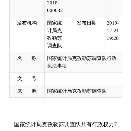
计局克
12-21
孜勒苏
19:28
调查队
名 称
国家统计局克孜勒苏调查队行政
执法事项
文 号
来 源
国家统计局克孜勒苏调查队
国家统计局克孜勒苏调查队共有行政权力
7
项，其中，行政处罚
3
项，分别为
对伪造、变造或者
冒用国家统计调查证的处罚
、对拒报、迟报、漏
报、瞒报统计资料，转移、隐匿、篡改、毁弃或者
拒绝提供原始记录和凭证、统计台账、统计调查表
及其他相关证明和资料的处罚、对迟报统计资料，