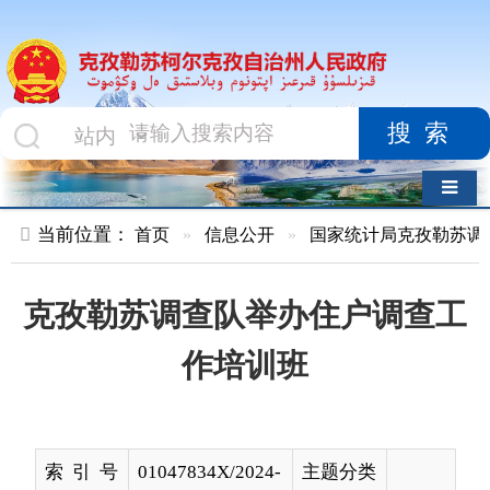
搜索
导航切换
当前位置：
首页
»
信息公开
»
国家统计局克孜勒苏调查队
»
文
克孜勒苏调查队举办住户调查工
作培训班
索 引 号
01047834X/2024-
主题分类
01239
名 称
克孜勒苏调查队举办住户调查工作培
训班