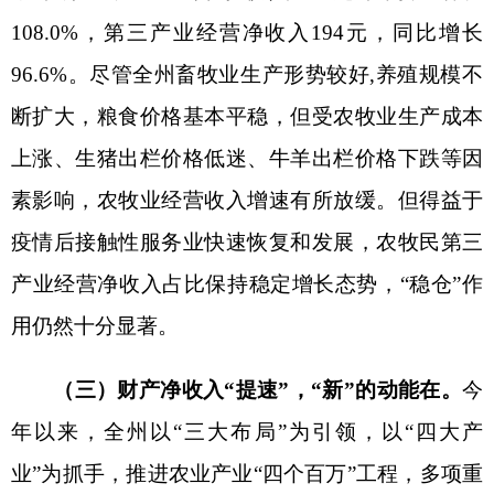
补贴及时发放到位，医疗保障体系不断完善，健全
门诊统筹共济制度，医疗保障面扩大。诸多利好因
素助推居民转移收入稳定增长。
2023年前三季度，
全州城镇居民、农村居民转移净收入占比分别为
16.1%、12.4%和26.4%。
以农村居民现金政策性惠
农补贴为例，前三季度，农村居民人均现金政策性
惠农补贴为
401元，较上年同期增长14.9%。
三、
需要关注的
问题
（一）居民收入整体水平偏低
。
克州
居民人均
可支配收入虽稳步增长，但收入水平和全
区
平均水
平还存在较大差距，城镇
居民和农村居民
可支配收
入绝对水平在全
区
靠后。
前三季度，城镇和农村居
民人均可支配收入水平
仅为
全区
水平的
82.8
%
和