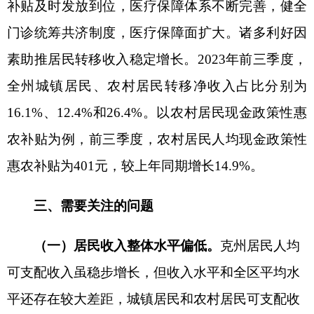
示，前三季度，猪肉平均价格
20.63
元
/
公斤
，
牛肉
平均价格
63.7元/公斤，
羊肉平均价格
64.4元/公斤，
比去年同期分别下降14.1%、1.9%和6.7%。
另外饲
料、
人工
等成本增加，不利于经营净收入增长。现
阶段，一
产业收入变化
对经营收入变化起决定性作
用，经营收入结构单一
，主要收入来源为第三产
业，
增加了结构风险。与此同时，农产品产量已处
于高位，农牧业发展体量规模较大，
一产
收入难有
新的高增长点，影响经营收入增长
“后劲儿”。
（三）收入存在结构性短板
。
一是从城乡居民
转移性收入结构看，克州居民增收过度依赖于转移
净收入特别是养老金或离退休金、社会救济和补
助、赡养收入、报销医疗费、现金政策性惠农补
贴。前三季度，城镇居民和农村
居民人均转移净收