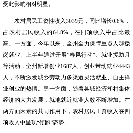
来，克州实施“四个百万工程”，粮食作物种植面积
和粮食产量大幅增长，且夏粮已完成出售，三季度
农产品销售收入比上年同期增加。前三季度，农村
居民人均经营净收入322元，同比增长131.5%。其
中，第一产业经营净收入131元，同比增长
108.0%，第三产业经营净收入194元，同比增长
96.6%。尽管全州畜牧业生产形势较好,养殖规模不
断扩大，粮食价格基本平稳，但受农牧业生产成本
上涨、生猪出栏价格低迷、牛羊出栏价格下跌等因
素影响，农牧业经营收入增速有所放缓。但得益于
疫情后接触性服务业快速恢复和发展，农牧民第三
产业经营净收入占比保持稳定增长态势，“稳仓”作
用仍然十分显著。
（三）财产净收入
“提速”，“新”的动能在。
今