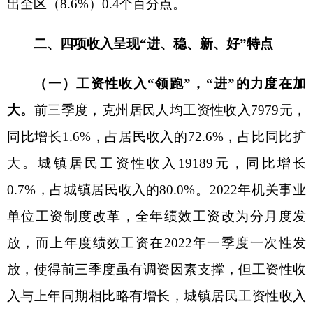
岗就业。上半年通过开展“春风行动”、就业援助月
等活动，全州新增创业1687人，创业带动就业4443
人，不断激发城乡劳动力多渠道灵活就业、自主择
业创业的热情。另一方面，随着县域经济和村集体
经济的大力发展，就地就近就业人数不断增加。在
两方面因素的共同作用下，农村居民工资收入在四
项收入中呈现“领跑”态势。
（二）经营净收入
“稳仓”，“稳”的态势在持
续。
今年来，克州持续推进
“旅游兴疆”战略，积极
探索“旅游+文化+体育”融合发展模式，带动交通、
住宿、餐饮等行业增长。
前三季度，克州居民人均
经营净收入
964元
，同比增长
471.0%。城镇居民人
均经营净收入2423元，同比增长61.0%，其中，第
三产业经营净收入2404元，同比增长96.6%。今年