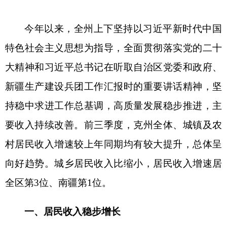
持稳中求进工作总基调，高质量发展稳步推进，主
要收入持续改善。前三季度，克州全体、城镇及农
村居民收入增速较上年同期
均有较大提升
，总体呈
向好趋势。
城乡居民收入比缩小，居民
收入增速居
全区第
3位、南疆第1位
。
一、
居民收入稳步增长
（一）
居民收入水平在全区排名情况
。
前三季
度
，克州
全体
居民人均可支配收入绝对值
居
全
区第
12
位
，增速居全区第
3位、南疆第1位；
城镇居民人
均可支配收入绝对值
居全区
第
1
3
位
、南疆第
3位
，
增速居全区第
5
位、南疆第
1位
；
农村居民人均可支
配收入绝对值
居
全
区
第
9
位
、南疆第
1位，
增速居全
区第
3位、南疆第1位
。
城乡居民收入比
5.4:1，均小