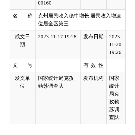
成文日
2023-11-17 19:28
发布日期
2023-
期
11-20
19:26
文 号
有 效 性
发文单
国家统计局克孜
发布机构
国家
位
勒苏调查队
统计
局克
孜勒
苏调
查队
今年以来，全州上下坚持以习近平新时代中国
特色社会主义思想为指导，全面贯彻落实党的二十
大精神
和习近平总书记
在听取自治区党委和政府、
新疆生产建设兵团
工作汇报时的重要讲话精神
，
坚