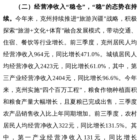
年以来，全州以
“三大布局”为引领，以“四大产
业”为抓手，推进农业产业“四个
百万
”工程，多项重
点工程落地开工，土地承包价格上涨，带动土地流
转收入上涨，同时吸引不少外来人口就业，房屋出
租需求量增多，带动出租房屋收入增加。
前三季
度
，克州居民人均财产净收入
274元，同比增长
41.2%。分城乡看，城镇居民人均财产净收入689
元，同比增长16.6%；农村居民人均财产净收入91
元，同比上涨306.1%。
（四）转移净收入
“跟跑”，“好”的因素在。
今
年以来，克州全面落实乡村振兴任务，强化防止返
贫动态监测和精准帮扶，用足用好帮扶政策和涉农
资金整合政策，持续深化援疆省市定点帮扶，各项