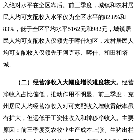
入
分别为
2970元和1239元，
占人均
可支配
收入的
12.4%和26.4%。其中，
城镇居民
养老金或离退休金
收入
2934元，
社会救济和补助收入
152元，赡养收
入510元，报销医疗费收入665元，人均转移性支出
1531元；农村居民
社会救济和补助收入
455元
、赡
养收入
198元
、报销医疗费收入
185元
、现金政策性
惠农补贴收入
401元，人均转移性支出234元
。家庭
外出从业人员寄回带回收入
比重偏小
。二是财产净
收入
偏少
。绝对值小，占比低，
前三季度
，
城镇居
民和农村
居民人均财产净收入占
人均
收入的
2.73%
和
1.94%
。
主要是房屋虚拟租金
，而利息净收入、
红利收入、储蓄性保险净收益、转让承包土地经营
权租金净收入
等其他类别收入占比
偏低
，反映
克州
居民财产性投资投入小、方式少、涉及面窄、收益