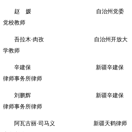
或副主任主持召开，研究行政复议重要事项、改革
任务和年度工作等，审议行政复议年度工作报告。
专题会议由委员会主任或者副主任召集，根据
工作需要由常任委员、专家委员参加，研究部署专
项工作。
案件咨询会议由委员会办公室召集，专家委
员、常任委员或常任委员所在部门负责同志参加，
为行政复议案件提供咨询意见。
（二）行政复议委员会专家委员聘期为3年。
委员会组成人员调整按程序办理。
（三）行政复议委员会办公室承担委员会日常
工作，承办委员会各类会议，起草委员会工作文