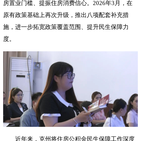
近年来，克州将住房公积金民生保障工作深度
融入全州发展大局，持续提质增效、精准施策，切
实解决群众住房急难愁盼问题，不断增进民生福
祉，为全州房地产市场平稳健康发展、经济社会高
质量发展筑牢坚实支撑。
克州住房公积金管理中心主任艾尼瓦尔
·
艾木如
拉表示：
“
下一步，我们将坚持以人民为中心的发展
思想，密切跟踪政策实施效果与市场动态，适时优
化完善政策，围绕灵活就业人员安居、城镇建设重
点任务、困难群体帮扶等持续发力，不断提升服务