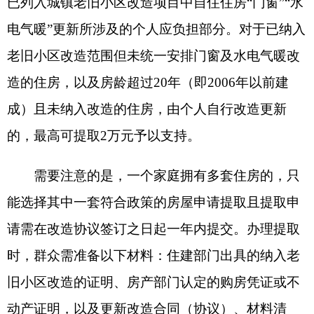
异化优惠政策，疆内、疆外缴存人员在克州购房，
可享受哪些首套房公积金贷款福利？
答
：
本次新政优化了首套房区域认定标准，针
对疆内、疆外两类异地缴存群体落实差异化首套利
率优惠，最大限度降低跨区域缴存人在克州安家置
业的成本。具体政策分为两部分：对于疆内缴存人
家庭，已结清过往首笔公积金贷款且在克州辖区内
无自有住房的，若再次在克州辖区任一县市购房申
请公积金贷款，直接执行首套房公积金贷款利率；
对于疆外缴存人家庭，已结清疆外住房公积金贷款
且在疆内无公积金贷款记录的，来克州任一县市购
置自住住房申请公积金贷款，同样可享受克州首套
房公积金贷款利率优惠。
（
全媒体记者
高萌
侯卫
明
）