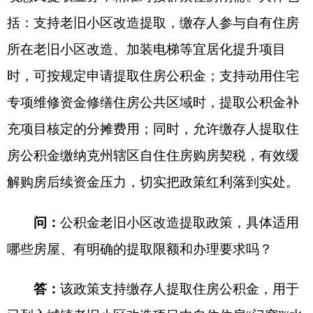
的办理时效、提取次数和限制条件是什么？
答
：
购买克州辖区内自住住房的缴存人，自
2026
年
1
月
1
日起取得房屋契税完税凭证之日起两年
内，可提取住房公积金用于缴纳房屋契税，提取金
额不超过所交契税总额。缴存人家庭购买多套自住
住房的，只能就其中一套符合政策的住房申请一次
性提取。
需要注意的是，缴存人如有未结清的住房公积
金贷款，则不适用此政策。办理提取时，群众需携
带身份证、不动产权证、税务部门出具的购房契税
发票及一类银行卡，前往柜台办理相关业务。
问
：
本次新政针对异地缴存购房人群出台了差