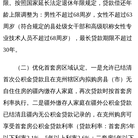
（三）提高多子女家庭住房公积金贷款额度。
一是对有两个及以上子女的缴存人家庭，首次在克
州辖区申请公积金贷款购房，可贷额度在现行基础
上最高上浮
30%
；二是对有两个及以上未成年子女
的缴存人家庭，二次申请公积金贷款购房，可享受
首套房利率，同时贷款额度最高上浮
30%
。
（四）支持高品质及绿色建筑购房消费。缴存
人家庭购买新建商品房现房、以旧换新、
“
好房
子
”
、二星级以上绿色建筑、装配式建筑的，贷款额
度最高上浮
30%
。
（五）提高灵活就业人员贷款额度。放宽灵活
就业人员户籍地及居住地限制，最高贷款额度由原
来的账户余额
15
倍提高至
20
倍。支持异地灵活就业
人员在克州购房申请公积金贷款，按克州政策执