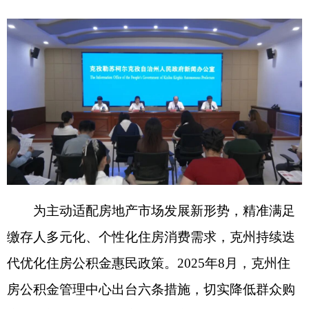
为主动适配房地产市场发展新形势，精准满足
缴存人多元化、个性化住房消费需求，克州持续迭
代优化住房公积金惠民政策。
2025
年
8
月，克州住
房公积金管理中心出台六条措施，切实降低群众购
房置业门槛、提振住房消费信心。
2026
年
3
月，在
原有政策基础上再次升级，推出八项配套补充措
施，进一步拓宽政策覆盖范围、提升民生保障力
度。