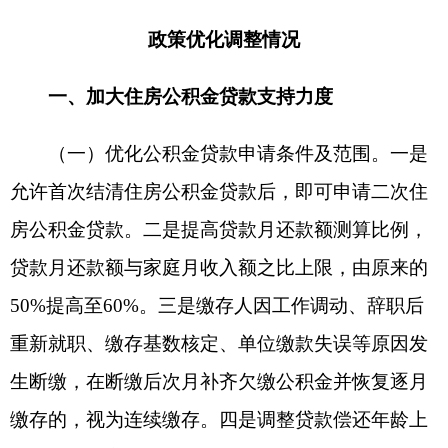
限。按照国家延长法定退休年限规定，贷款偿还年
龄上限调整为：男性不超过
68
周岁，女性不超过
63
周岁（符合规定的县处级女干部和高级职称女性专
业技术人员不超过
68
周岁），最长贷款期限不超过
30
年。
（二）优化首套房区域认定。一是允许已结清
首次公积金贷款且在克州辖区内拟购房县（市）无
自住住房的疆内缴存人家庭，再次贷款时按首套房
利率执行。二是疆外缴存人家庭在疆外公积金贷款
已结清且疆内无公积金贷款记录的，在克州购房可
享受首套房公积金贷款利率（贷款利率：首套房
5
年
以下利率
2.1%
，
5
年以上利率
2.6%
；二套房
5
年以下
利率
2.525%
，
5
年以上利率
3.075%
）。