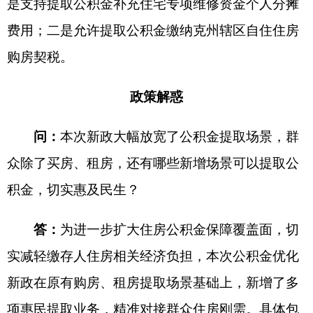
已列入城镇老旧小区改造项目中自住住房
“
门窗
”“
水
电气暖
”
更新所涉及的个人应负担部分。对于已纳入
老旧小区改造范围但未统一安排门窗及水电气暖改
造的住房，以及房龄超过
20
年（即
2006
年以前建
成）且未纳入改造的住房，由个人自行改造更新
的，最高可提取
2
万元予以支持。
需要注意的是，一个家庭拥有多套住房的，只
能选择其中一套符合政策的房屋申请提取且提取申
请需在改造协议签订之日起一年内提交。办理提取
时，群众需准备以下材料：住建部门出具的纳入老
旧小区改造的证明、房产部门认定的购房凭证或不
动产证明，以及更新改造合同（协议）、材料清
单、支付凭证、改造前后对比照片等。
问
：
新政支持提取公积金缴纳购房契税，具体