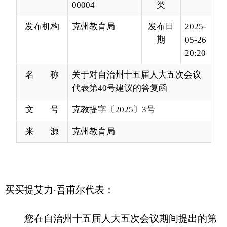
20:20
名 称
关于对自治州十五届人大五次会议
代表第40号建议的答复函
文 号
克教提字〔2025〕3号
来 源
克州教育局
买买提艾力
·吾甫尔代表：
您在自治州十五届人大五次会议期间提出的第
40
号
“关于加强学生心理疏导工作的建议”收悉，现
答复如下：
一、
严格落实文件精神，完善工作
体系
克州教育局始终坚持以习近平新时代中国特色