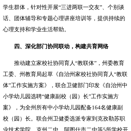
家长会、妇联组织等平台作用，定期开展家庭教育
培训，构建家校社协同育人的良好生态。
10
月
-
12
月
每周六组织大中小学学生家长收看新疆教育电视台
心理健康教育线上直播讲座，营造良好的心理健康
教育氛围，
指导家长掌握科学的家庭教育方法
，
提
升心理健康教育意识和能力，
构建新时代学生心理
健康教育工作新格局。
在今后的工作中，克州教育局将不断优化心理
教育课程建设，加大心理健康教育教师全员培训力
度，加强与卫健、妇联、团委、关工委等部门的协
调联动，动员各部门资源和社会力量加强对青少年
工作的关心和支持，形成合力共同做好家庭教育指
导服务、心理患病学生的危机预防和干预转介，推
动自治州心理健康教育工作科学化、规范化发展。