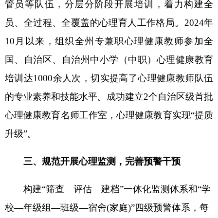
年秋季对四年级及以上学生开展心理状况普查，对
学生心理筛查数据进行统计分析，形成心理状况分
析报告，对
高风险
学生群体
建立
“一生一
策
”心理
成
长
档案，动态
跟踪学业压力、家庭变故等变化和咨
询辅导开展情况，为科学决策和精准干预提供依
据。对
“重点关注”的学生，由学校心理教师联合班
主任、“三进两联一交友”包联教师制定个性化辅导
方案；对“高危预警”的学生，落实
《自治区中小学
生心理危机预防与干预工作指南（试行）》
要求，
启动
“一人一策”危机干预流程。
强化重点学生关爱
帮扶，
重点关注
留守儿童、单亲家庭、
面临升学压
力、经济困难、情感危机、家庭变故等风险因素的
学生群体，针对性开展
“三进两联一交友”、
个别谈
话、团体辅导和专题心理讲座培训等，提供持续的