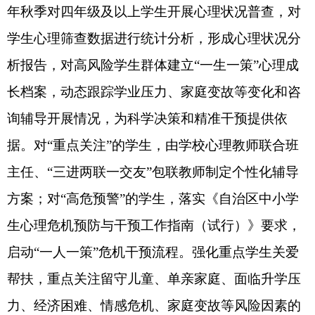
心理支持和学业生活帮助。
四、深化部门协同联动，构建共育网络
推动建立家校社协同育人
“教联体”，州委教育
工委、州教育局起草《自治州家校社协同育人“教联
体”工作实施方案》
，
联合卫健部门印发《自治州中
小学幼儿园选聘
“健康副校（园）长”工作实施方
案》，为全州所有中小学幼儿园配备
164
名健康副
校（园）长。
联合州卫健委选派专家到克孜勒苏职
业技术学院、克州二中、阿图什市二中等
5
所学校开
展
“心理健康知识讲座巡讲进校园”活动，为学校心
理健康教育提供专业支持和指导。
对接州团委加大
心理专业志愿者招聘力度，鼓励西部计划志愿者到
基层学校担任心理健康教师。
充分发挥家长学校、