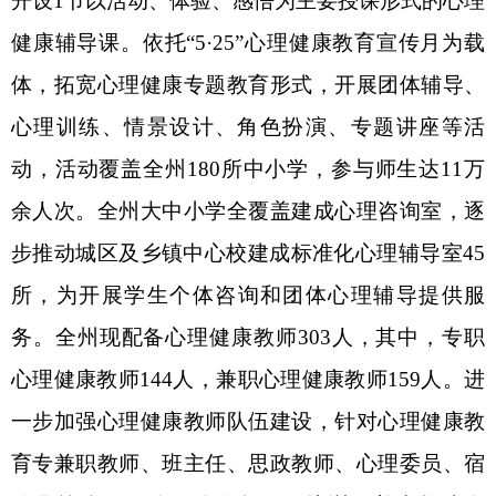
一步加强心理健康教师队伍建设
，
针对心理健康教
育专兼职教师、班主任、思政教师、心理委员、宿
管员等队伍，分层分阶段开展培训，着力构建全
员、全过程、全覆盖的心理育人工作格局。
2024
年
10
月
以来，
组织全州专兼职心理健康教师参加
全
国、
自治区
、自治州
中小学（中职）心理健康教育
培训
达
1000
余人次
，切实提高
了
心理健康
教师队伍
的
专业素养
和技能水平
。成功建立
2
个自治区级首批
心理健康教育名师工作室，
心理健康教育实现
“提质
升级”。
三、规范开展心理监测，完善预警干预
构建
“筛查—评估—建档”一体化监测体系和
“学
校—年级组—班级—宿舍(家庭)”四级预警体系
，每