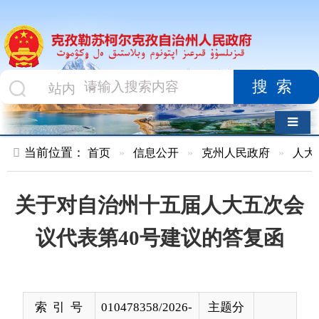
搜索
导航切换
当前位置：
首页
»
信息公开
»
克州人民政府
»
人大建议
»
正
关于对自治州十五届人大五次会
议代表第40号建议的答复函
索 引 号
010478358/2026-
主题分
00004
类
发布机构
克州教育局
发布日
2025-
期
05-26