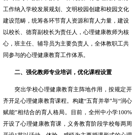
突出学校心理健康教育主阵地作用，
按规定
开
齐开足
心理健康教育课程。构建
“五育并举”与“润心
赋能”相结合的育人格局。目前
，
全州中小学
100
%
开设了心理健康教育课，义务教育阶段学校每两周
开设
1
节以活动、体验、感悟为主要授课形式的心理
健康辅导课。
依托
“
5
·
25
”心理健康教育
宣传月为载
体，
拓宽心理健康专题教育形式，
开展
团体辅导、
心理训练、情景设计、角色扮演、专题讲座等
活
动
，
活动覆盖全州
180
所中小学，参与师生达
11
万
余人次。全州大中小学全覆盖建成心理咨询室，逐
步
推动
城区及乡镇中心校建成
标准化心理辅导室
45
所
，
为开展学生个体咨询和团体心理辅导提供服
务。
全州
现
配备心理健康教师
303
人，其中，专职
心理健康教师
144
人，兼职心理健康教师
159
人。
进