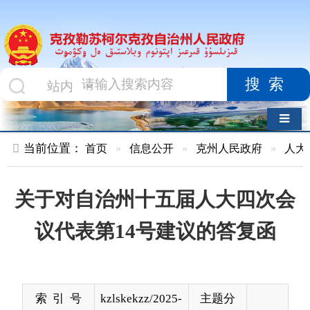
搜索
导航切换
当前位置：
首页
»
信息公开
»
克州人民政府
»
人大建议
»
正
关于对自治州十五届人大四次会
议代表第14号建议的答复函
索 引 号
kzlskekzz/2025-
主题分
00184
类
发布机构
克州人民政府
发布日
2025-
办公室
期
01-16