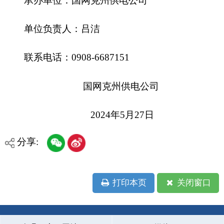
打印本页
关闭窗口
各县（市）网站
媒体
地州市政府
区政府部门
省区市政府
国家部委局
主办：克孜勒苏柯尔克孜自治州人民政府办公室
承办：克孜勒苏柯尔克孜自治州政务公开信息中心
新公网安备65300102000007号
新ICP备2022000247号
政府网站标识码：6530000002
法律声明
关于我们