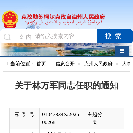
搜索
导航切换
当前位置：
首页
»
信息公开
»
克州人民政府
»
人事任免
»
正
关于林万军同志任职的通知
索 引 号
01047834X/2025-
主题分
00268
类
发布机构
克州人民政府
发布日
2025-
期
06-16
20:05