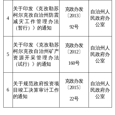
分享:
打印本页
关闭窗口
各县（市）网站
媒体
地州市政府
区政府部门
省区市政府
国家部委局
主办：克孜勒苏柯尔克孜自治州人民政府办公室
承办：克孜勒苏柯尔克孜自治州政务公开信息中心
新公网安备65300102000007号
新ICP备2022000247号