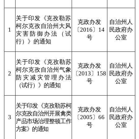
尔克孜自治州开展禽类
3
〔
2005
〕
66
民政府办
产品市场治理整顿工作
号
公室
方案》的通知
关于印发《
克孜勒苏
克政办发
自治州人
柯尔克孜自治州防震
〔
2013
〕
4
民政府办
减灾工作管理办法
公室
92号
（暂行）
》的通知
关于印发《克孜勒苏
克政办发
自治州人
柯尔克孜自治州矿产
〔
2012
〕
5
民政府办
资源开采管理办法
公室
160号
（试行）》的通知
克政办发
关于规范政府投资项
自治州人
〔
2015
〕
6
目竣工决算审计工作
民政府办
的通知
公室
22号