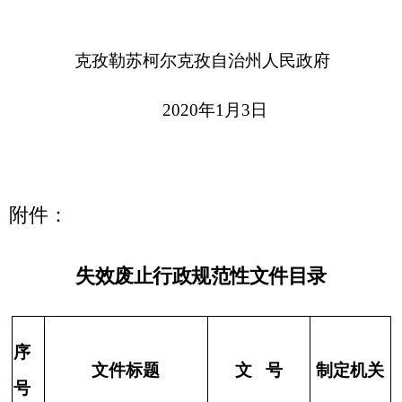
失效废止行政
规范
性文件
目录
序
文件标题
文 号
制定机关
号
关于印发《克孜勒苏
克政办发
自治州人
柯尔克孜自治州大风
1
〔
2016
〕
14
民政府办
灾害防御办法（试
号
公室
行）》的通知
关于印发《克孜勒苏
克政办发
自治州人
柯尔克孜自治州气象
2
〔
2013
〕
158
民政府办
防灾减灾管理办法
号
公室
（试行）》的通知
关于印发《克孜勒苏柯
克政办发
自治州人