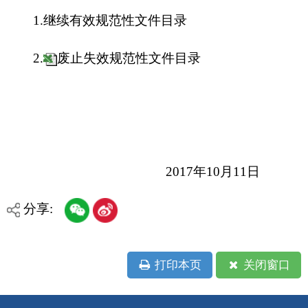
分享:
打印本页
关闭窗口
各县（市）网站
媒体
地州市政府
区政府部门
省区市政府
国家部委局
主办：克孜勒苏柯尔克孜自治州人民政府办公室
承办：克孜勒苏柯尔克孜自治州政务公开信息中心
新公网安备65300102000007号
新ICP备2022000247号