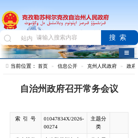
搜索
导航切换
当前位置：
首页
»
信息公开
»
克州人民政府
»
政府会议
»
正
自治州政府召开常务会议
索 引 号
01047834X/2026-
主题分
00274
类
发布机构
克孜勒苏柯尔克
发布日
2026-
孜自治州人民政
期
06-03
府
13:22