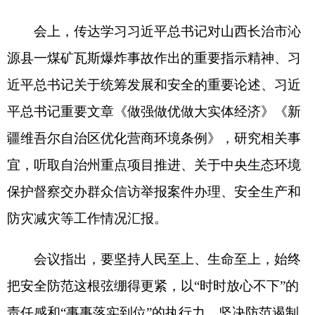
疆维吾尔自治区优化营商环境条例》，研究相关事
宜，听取自治州重点项目推进、关于中央生态环境
保护督察交办群众信访举报案件办理、安全生产和
防灾减灾等工作情况汇报。
会议指出，要坚持人民至上、生命至上，始终
把安全防范这根弦绷得更紧，以
“时时放心不下”的
责任感和“事事落实到位”的执行力，坚决防范遏制
各类安全事故灾害发生。要全面做好高考考生服务
保障，严肃高考纪律规矩，完善应急预案，充分做
好突发情况应对准备工作，确保
2026
年普通高考安
全平稳有序。要始终坚持稳字当头，扎实推进信访
工作法治化，以基层治理“八力”为抓手，持续推进
法治克州、平安克州建设，坚决确保社会大局和谐
稳定。