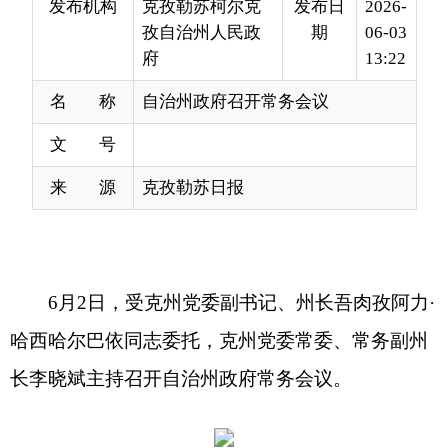
名 称
自治州政府召开常务会议
文 号
来 源
克孜勒苏日报
6
月
2
日，受克州党委副书记、州长吾肉孜阿力
·
哈西哈尔巴依同志委托，
克
州党委常委、常务副州
长李晓斌主持召开自
治州政府常务会议
。
会上，传达学习习近平总书记对山西长治市沁
源县一煤矿瓦斯爆炸事故作出的重要指示精神、习
近平总书记关于统筹发展和安全的重要论述、习近
平总书记重要文章《做强做优做大实体经济》《新