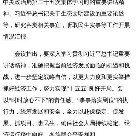
讲话精神，准确把握当前经济发展面临的机遇和挑
战，进一步坚定战略自信，以更大力度和更实举措
抓好经济工作，努力实现
“
十五五
”
良好开局。要
以
“
时时放心不下
”
的责任感、
“
事事落实到位
”
的执
行力，统筹发展和安全，全力以赴保稳定、促发
展、抓项目、惠民生，确保社会大局持续稳定、经
济运行稳中向好、各族群众平安祥和。
会议强调，古尔邦节、端午节临近，要深入实
施旅游兴州战略，全面加强旅游市场专项整治，深
化
“
文旅
百业
”“
百业
文旅
”
，全面激活文旅消费潜
力。要坚持人民至上，强化就业优先政策导向，统
筹推进教育、医疗、社保、养老、托育等领域民生
工作，让发展成果更多更公平惠及各族群众。要全