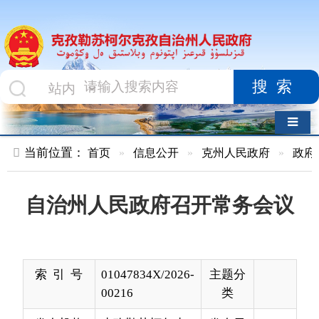
搜索
导航切换
当前位置：
首页
»
信息公开
»
克州人民政府
»
政府会议
»
正
自治州人民政府召开常务会议
索 引 号
01047834X/2026-
主题分
00216
类
发布机构
克孜勒苏柯尔克
发布日
2026-
孜自治州人民政
期
05-14
府
12:00