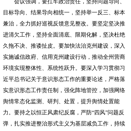
力。要持之以恒正风肃纪反腐，严防
“
四风
”
问题反
弹，扎实推进整治形式主义为基层减负工作，持续
营造风清气正的政治生态。
（
全媒体记者
熊宣然
曲耀帮
）
分享:
打印本页
关闭窗口
各县（市）网站
媒体
地州市政府
区政府部门
省区市政府
国家部委局