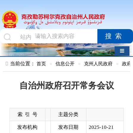
搜索
导航切换
当前位置：
首页
»
信息公开
»
克州人民政府
»
政府会议
»
正
自治州政府召开常务会议
索 引 号
主题分类
发布机构
发布日期
2025-10-21
13:35
名 称
自治州政府召开常务会议