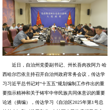
近日，自治州党委副书记、州长吾肉孜阿力
·哈
西哈尔巴依主持召开自治州政府常务会议，传达学
习习近平总书记对“十五五”规划编制工作作出的重
要指示精神和关于铸牢中华民族共同体意识的重要
论述
（
摘编
）
，传达学习《自治区
2025
年第
1
号总
林长令》和《关于印发
<
自治区人民政府领导安全
生产年度任务清单
>
的通知》。研究部署了财政支
出、自然资源管理、安全生产等工作。
会议指出，要始终坚持把维护社会稳定摆在首
位、当作头等大事来抓，牢牢把握
“五个更加注
重”、夯实“五个基础”，持续强化系统治理、综合治
理、源头治理，着力完善反恐维稳法治化常态化制