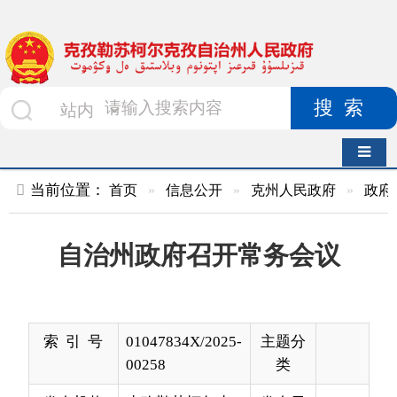
搜索
导航切换
当前位置：
首页
»
信息公开
»
克州人民政府
»
政府会议
»
正
自治州政府召开常务会议
索 引 号
01047834X/2025-
主题分
00258
类
发布机构
克孜勒苏柯尔克
发布日
2025-
孜自治州人民政
期
06-12
府
19:53