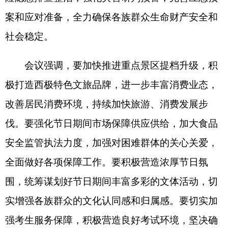
实增强各族群众的文化认同感和归属感。要切实加
强考生服务保障，积极营造良好考试环境，坚决确
保
2025
年普通高考安全平稳有序进行。
会议强调，要扎实开展深入贯彻中央八项规定
精神学习教育，更加清醒认识到节日是
“四风”问题
的“放大器”，是作风建设的“试金石”，要积极营造
廉洁文明的节日氛围，持续深化政府系统廉政建
设，认真开展节前党风廉政教育，切实将中央八项
规定精神内化于心、外化于行，加大对分管领域关
键岗位干部、年轻干部的纪法培训和警示教育，
自
觉在遵规守纪、
清
正廉洁的前提下担当作为、放手
干事。
会议还研究了其他事项。
（
全媒体记者
刘媛