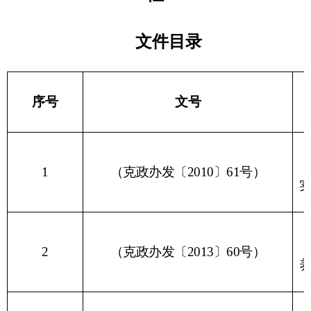
2
（
克政办发〔2013〕60号
）
养护管理办
《关于印发
3
（
克政办发〔2013〕108号
）
应急预案管
《关于印发
4
（
克政办发〔2016〕113号
）
民基本医疗
《关于印发
5
（克政办发〔2017〕38号）
资储备管理