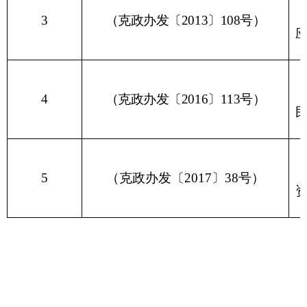
文件下载：
关于废止部分行政规范性文件的通知
分享:
打印本页
关闭窗口
各县（市）网站
媒体
地州市政府
区政府部门
省区市政府
国家部委局