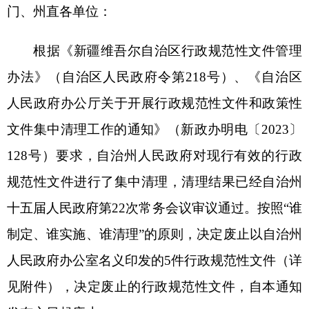
文件集中清理工作的通知》（新政办明电〔
20
23
〕
128
号）
要求，
自治州
人民政府对
现行有效的
行政
规范性文件进行了
集中
清理
，清理结果已
经
自治州
十
五
届人民政府第
22
次常务会议审议
通过。
按照
“谁
制定、谁实施、谁清理”的原则，
决定废止以自治州
人民
政府办公
室
名义印发的
5
件
行政规范性
文件
（详
见
附件
）
，
决定废止的行政规范性文件
，
自本通知
发布之日起废止
。
附件：自治州人民政府办公室废止行政规范性
文件目录
克孜勒苏柯尔克孜自治州人民政府
2023
年
11
月
15
日